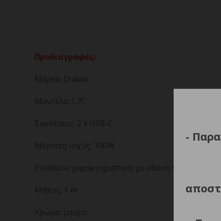
Προδιαγραφές:
Μάρκα: Dudao
Μοντέλο: L7C
Συνδέσεις: 2 x USB-C
- Παρα
Μέγιστη ισχύς: 100W
Επιπλέον χαρακτηριστικά: με οθόνη LED
αποστ
Μήκος: 1 m
Χρώμα: μαύρο