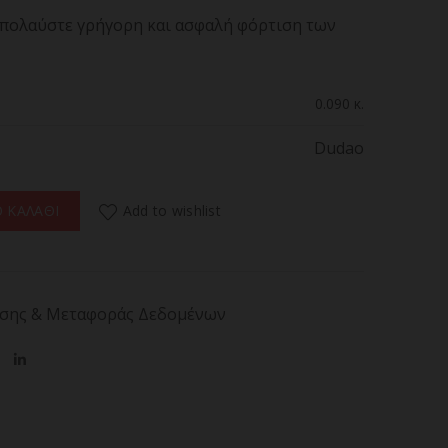
 απολαύστε γρήγορη και ασφαλή φόρτιση των
0.090 κ.
Dudao
 - USB-C 100W with LED Display 1m ποσότητα
Add to wishlist
 ΚΑΛΑΘΙ
σης & Μεταφοράς Δεδομένων