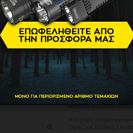
1m
4.70
€
Καλώδιο Dudao L7C USB-C 
Ανακαλύψτε την αξιοπιστία 
USB-C – USB-C 100W.
Αυτό το μοναδικό καλώδιο ό
μεταφορά δεδομένων, αλλά δ
τρέχουσα κατανάλωση ενέργ
Με υποστήριξη φόρτισης έως
tablet και φορητούς υπολογ
Η στιβαρή, πλεγμένη κατασκ
ζημιές, και το μήκος 1 m εξ