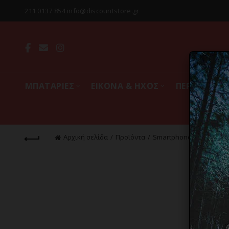
211 0137 854 info@discountstore.gr
MΠΑΤΑΡΙΕΣ
ΕΙΚΟΝΑ & ΗΧΟΣ
ΠΕΡΙΦΕΡΕΙΑ
Αρχική σελίδα
Προϊόντα
Smartphones & Tablets