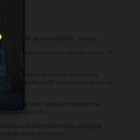
– USB-C 100W με οθόνη LED 1m – Μαύρο
και τη νεωτερικότητα με το καλώδιο Dudao L7C
χι μόνο παρέχει αστραπιαία φόρτιση και
ιαθέτει και οθόνη LED που ενημερώνει για την
ειας.
 και 100W, είναι ιδανικό για smartphone,
ιστές με θύρα USB-C.
ευή εγγυάται ανθεκτικότητα και αντοχή σε
ασφαλίζει άνεση στη χρήση.