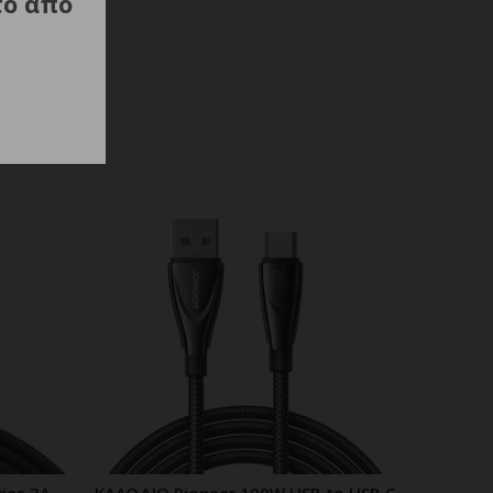
τό από