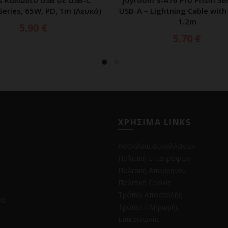
s Καλώδιο USB σε USB-C
Joyroom S-A16 Pro Prism Se
ΠΡΟΣΘΗΚΗ ΣΤΟ ΚΑΛΑΘΙ
ΠΡΟΣΘΗΚΗ ΣΤΟ ΚΑΛ
Series, 65W, PD, 1m (Λευκό)
USB-A – Lightning Cable with
1.2m
5.90
€
5.70
€
ΧΡΗΣΙΜΑ LINKS
Ασφάλεια συναλλαγών
Πολιτική Επιστροφών
Πολιτική Απορρήτου
Πολιτική Cookie
Τρόποι Αποστολής
να
Τρόποι Πληρωμής
Επικοινωνία