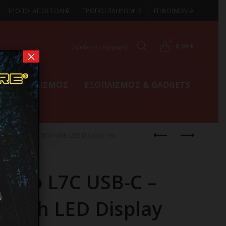
ΤΡΟΠΟΙ ΑΠΟΣΤΟΛΗΣ
ΤΡΟΠΟΙ ΠΛΗΡΩΜΗΣ
ΕΠΙΚΟΙΝΩΝΙΑ
0
0.00
€
Σύνδεση / Εγγραφή
×
ΚΟΣ ΕΞΟΠΛΙΣΜΟΣ
ΕΞΟΠΛΙΣΜΟΣ & GADGETS
-C – USB-C 100W with LED Display 1m
dao L7C USB-C –
 with LED Display