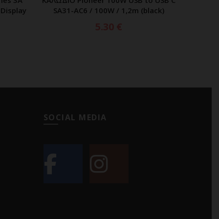
ries 3A
ΚΑΛΩΔΙΟ Pioneer 100W USB to USB C
Joyroom 
ΑΘΙ
ΠΡΟΣΘΗΚΗ ΣΤΟ ΚΑΛΑΘΙ
 Display
SA31-AC6 / 100W / 1,2m (black)
USB
5.30
€
SOCIAL MEDIA