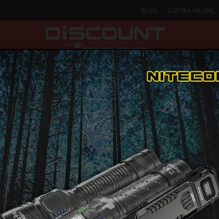
BLOG
ΣΧΕΤΙΚΑ ΜΕ ΜΑΣ
ΚΑ
SMARTPHONES & TABLETS
ΦΑΚΟΙ
ΟΙΚΙΑ
ΦΡΟΝΤΙΔΑ
Καλώδια Φόρτισης & Μεταφοράς Δεδομένων
ΚΑΛΩΔΙΟ Dudao L7C USB
ΚΑΛΩΔΙΟ Du
USB-C 100W