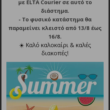
με ELTA Courier σε αυτό το
ΣΧΕΤΙΚΑ ΠΡΟΪΟΝΤΑ
διάστημα.
- Το φυσικό κατάστημα θα
παραμείνει κλειστό από 13/8 έως
16/8.
☀️
Καλό καλοκαίρι & καλές
διακοπές!
ΠΡΟΣΘΗΚΗ ΣΤΟ ΚΑΛΑΘΙ
ΠΡΟΣΘΗΚΗ ΣΤΟ ΚΑΛΑΘΙ
Joyroom Multi-Color
Baseus Καλώδιο USB σε
Series S-A34 USB-A / USB-
USB-C Superior 100W
C 100W Cable 1m
0.25m
3.00
€
3.60
€