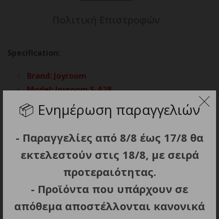
Πολιτική Επιστροφών
Specification:
Brand: Joyroom
Model: Joyroom S-A28
Connectors: USB-A – Lightning
📦
Ενημέρωση παραγγελιών
Current: up to 3 A
Length: 1 m
- Παραγγελίες από 8/8 έως 17/8 θα
Transmission speed: 480 Mbps
εκτελεστούν στις 18/8, με σειρά
Material: aluminum + braided nylon
προτεραιότητας.
Color: white
- Προϊόντα που υπάρχουν σε
απόθεμα αποστέλλονται κανονικά