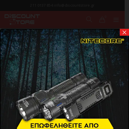
211 0137 854 info@discountstore.gr
0
×