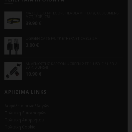
ΦΑΚΟΣ LED NITECORE HEADLAMP HA19, 600 LUMENS
MCT, RGB, CRI
39.90
€
UGREEN CAT6 F/UTP ETHERNET CABLE 2M
3.00
€
ΑΝΑΓΝΩΣΤΗΣ ΚΑΡΤΩΝ UGREEN 2 ΣΕ 1 USB-C / USB-A
SD 4.0 UHS-II
10.90
€
ΧΡΗΣΙΜΑ LINKS
Ασφάλεια συναλλαγών
Πολιτική Επιστροφών
Πολιτική Απορρήτου
Πολιτική Cookie