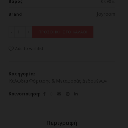
Βάρος
0.090 κ.
Joyroom
Brand
Joyroom S-A28 Flash Series 3A USB-A - Lightning cable 
ΠΡΟΣΘΗΚΗ ΣΤΟ ΚΑΛΑΘΙ
Add to wishlist
Κατηγορία:
Καλώδια Φόρτισης & Μεταφοράς Δεδομένων
Κοινοποίηση
Περιγραφή