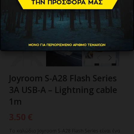
Joyroom S-A28 Flash Series
3A USB-A – Lightning cable
1m
3.50
€
Το καλώδιο Joyroom S-A28 Flash Series είναι ένα