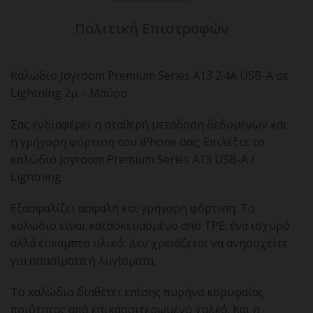
Πολιτική Επιστροφών
Καλώδιο Joyroom Premium Series A13 2.4A USB-A σε
Lightning 2μ – Μαύρο
Σας ενδιαφέρει η σταθερή μετάδοση δεδομένων και
η γρήγορη φόρτιση του iPhone σας;
Επιλέξτε το
καλώδιο Joyroom Premium Series A13 USB-A /
Lightning.
Εξασφαλίζει ασφαλή και γρήγορη φόρτιση.
Το
καλώδιο είναι κατασκευασμένο από TPE: ένα ισχυρό
αλλά εύκαμπτο υλικό.
Δεν χρειάζεται να ανησυχείτε
για σπασίματα ή λυγίσματα.
Το καλώδιο διαθέτει επίσης πυρήνα κορυφαίας
ποιότητας από επικασσιτερωμένο χαλκό.
Και η