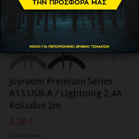
Joyroom Premium Series
A13 USB-A / Lightning 2.4A
Καλωδιο 2m
3.20
€
Προδιαγραφές: