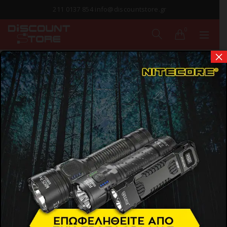
211 0137 854 info@discountstore.gr
0
×