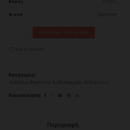
Βάρος
0.090 κ.
Joyroom
Brand
Joyroom Premium Series A13 USB-A / Lightning 2.4A Κα
ΠΡΟΣΘΗΚΗ ΣΤΟ ΚΑΛΑΘΙ
Add to wishlist
Κατηγορία:
Καλώδια Φόρτισης & Μεταφοράς Δεδομένων
Κοινοποίηση
Περιγραφή