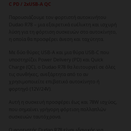
C PD / 2xUSB-A QC
Παρουσιάζουμε τον φορτιστή αυτοκινήτου
Dudao R78 – μια εξαιρετικά ευέλικτη και ισχυρή
λύση για τη φόρτιση συσκευών στο αυτοκίνητο,
η οποία θα προσφέρει άνεση και ταχύτητα.
Με δύο θύρες USB-A και μια θύρα USB-C που
υποστηρίζει Power Delivery (PD) και Quick
Charge (QC), ο Dudao R78 θα λειτουργεί σε όλες
τις συνθήκες, ανεξάρτητα από το αν
χρησιμοποιείτε επιβατικό αυτοκίνητο ή
φορτηγό (12V/24V).
Αυτή η συσκευή προσφέρει έως και 78W ισχύος,
που σημαίνει γρήγορη φόρτιση πολλαπλών
συσκευών ταυτόχρονα.
Ο φορτιστής Dudao R78 είναι ιδανικός για