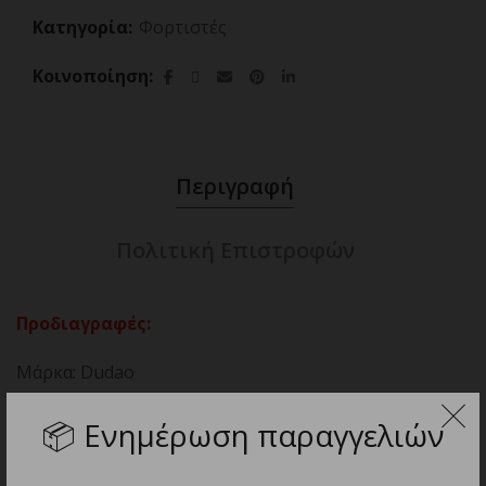
Κατηγορία:
Φορτιστές
Κοινοποίηση
Περιγραφή
Πολιτική Επιστροφών
Προδιαγραφές:
Μάρκα: Dudao
Μοντέλο: Dudao R78
📦
Ενημέρωση παραγγελιών
Μέγιστη ισχύς: 78W