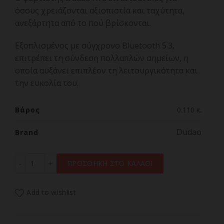
όσους χρειάζονται αξιοπιστία και ταχύτητα,
ανεξάρτητα από το πού βρίσκονται.
Εξοπλισμένος με σύγχρονο Bluetooth 5.3,
επιτρέπει τη σύνδεση πολλαπλών σημείων, η
οποία αυξάνει επιπλέον τη λειτουργικότητα και
την ευκολία του.
Βάρος
0.110 κ.
Dudao
Brand
Dudao R78 78W Car Charger USB-C PD / 2xUSB-A QC πο
ΠΡΟΣΘΗΚΗ ΣΤΟ ΚΑΛΑΘΙ
Add to wishlist