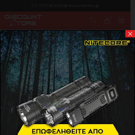
211 0137 854 info@discountstore.gr
0
×