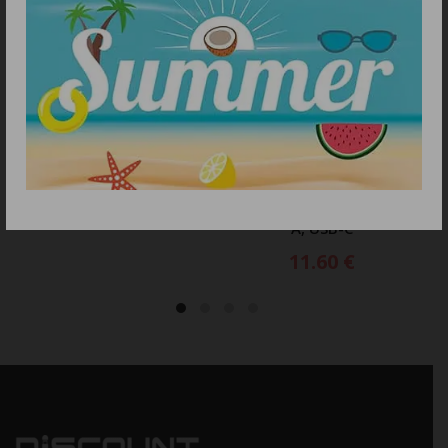
ΠΡΟΣΘΗΚΗ ΣΤΟ ΚΑΛΑΘΙ
ΠΡΟΣΘΗΚΗ ΣΤΟ ΚΑΛΑΘΙ
Φορτιστής τοίχου
Φορτιστής αυτοκινήτου
Dudao A27P 30W PD GaN
Dudao R4Ultra 120W με
USB-C
γρήγορη φόρτιση και
παροχή ρεύματος, USB-
5.50
€
A, USB-C
11.60
€