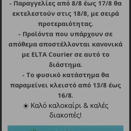
- Παραγγελίες από 8/8 έως 17/8 θα
Τύπος σύνδεσης: USB-A, 2xUSB-C
εκτελεστούν στις 18/8, με σειρά
Είσοδος τροφοδοσίας: DC 12-24V
προτεραιότητας.
- Προϊόντα που υπάρχουν σε
Έξοδος τροφοδοσίας: USB-A: 5V/3.1A, 9V/2A,
12V/1.5A (30W) USB-C: 5V/3.6A, 9V/3A, 12V/2.25A
απόθεμα αποστέλλονται κανονικά
(18W) Υποστήριξη φόρτισης: PD, QC 5.0
με ELTA Courier σε αυτό το
Χρώμα: μαύρο
διάστημα.
- Το φυσικό κατάστημα θα
παραμείνει κλειστό από 13/8 έως
16/8.
ΣΧΕΤΙΚΑ ΠΡΟΪΟΝΤΑ
☀️
Καλό καλοκαίρι & καλές
διακοπές!