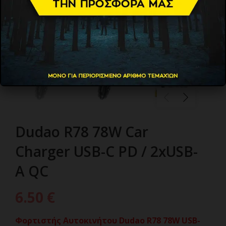
Dudao R78 78W Car
Charger USB-C PD / 2xUSB-
A QC
6.50
€
Φορτιστής Αυτοκινήτου Dudao R78 78W USB-