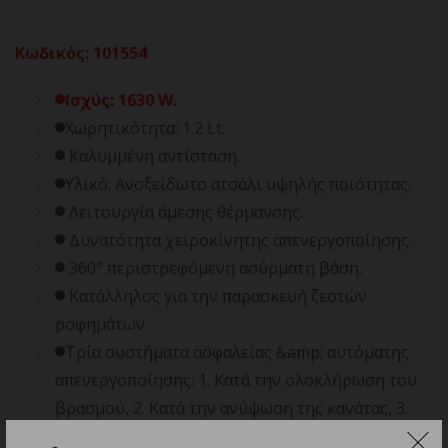
Κωδικός
:
101554
Ισχύς: 1630 W.
Χωρητικότητα: 1.2 Lt.
Καλυμμένη αντίσταση.
Υλικό: Ανοξείδωτο ατσάλι υψηλής ποιότητας.
Λειτουργία άμεσης θέρμανσης.
Δυνατότητα χειροκίνητης απενεργοποίησης.
360° περιστρεφόμενη ασύρματη βάση.
Κατάλληλος για την παρασκευή ζεστών
ροφημάτων.
Τρία συστήματα ασφαλείας &amp; αυτόματης
απενεργοποίησης: 1. Κατά την ολοκλήρωση του
βρασμού, 2. Κατά την ανύψωση της κανάτας, 3.
Σε περίπτωση έλλειψης νερού.