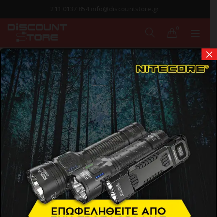
211 0137 854 info@discountstore.gr
0
×
ΠΑΡΑΔΟΣΗ ΣΕ
1-2 ΗΜΕΡΕΣ