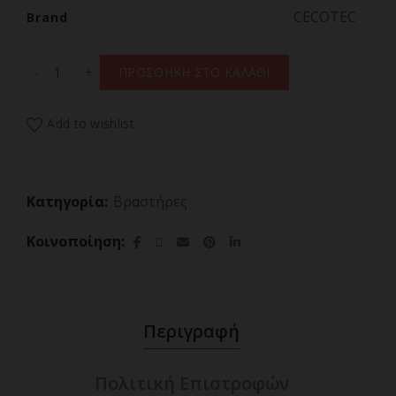
CECOTEC
Brand
CECOTEC THERMOSENSE 220 STEEL 01513,Βραστήρας 1.2
ΠΡΟΣΘΗΚΗ ΣΤΟ ΚΑΛΑΘΙ
Add to wishlist
Κατηγορία:
Βραστήρες
Κοινοποίηση
Περιγραφή
Πολιτική Επιστροφών