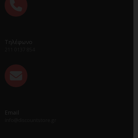
Τηλέφωνο
211 0137 854
Email
info@discountstore.gr