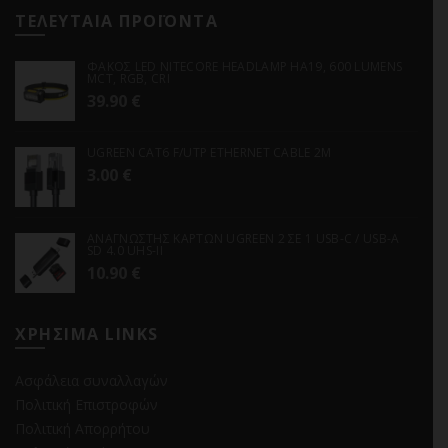
ΤΕΛΕΥΤΑΙΑ ΠΡΟΪΟΝΤΑ
ΦΑΚΟΣ LED NITECORE HEADLAMP HA19, 600 LUMENS
MCT, RGB, CRI
39.90
€
UGREEN CAT6 F/UTP ETHERNET CABLE 2M
3.00
€
ΑΝΑΓΝΩΣΤΗΣ ΚΑΡΤΩΝ UGREEN 2 ΣΕ 1 USB-C / USB-A
SD 4.0 UHS-II
10.90
€
ΧΡΗΣΙΜΑ LINKS
Ασφάλεια συναλλαγών
Πολιτική Επιστροφών
Πολιτική Απορρήτου