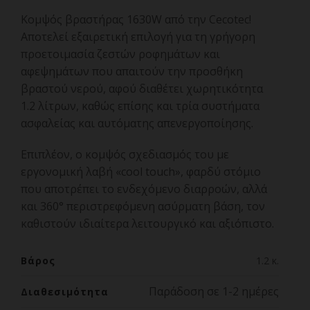
Κομψός βραστήρας 1630W από την Cecotec!
Αποτελεί εξαιρετική επιλογή για τη γρήγορη
προετοιμασία ζεστών ροφημάτων και
αφεψημάτων που απαιτούν την προσθήκη
βραστού νερού, αφού διαθέτει χωρητικότητα
1.2 λίτρων, καθώς επίσης και τρία συστήματα
ασφαλείας και αυτόματης απενεργοποίησης.
Επιπλέον, ο κομψός σχεδιασμός του με
εργονομική λαβή «cool touch», φαρδύ στόμιο
που αποτρέπει το ενδεχόμενο διαρροών, αλλά
και 360° περιστρεφόμενη ασύρματη βάση, τον
καθιστoύν ιδιαίτερα λειτουργικό και αξιόπιστο.
Βάρος
1.2 κ.
Παράδοση σε 1-2 ημέρες
Διαθεσιμότητα