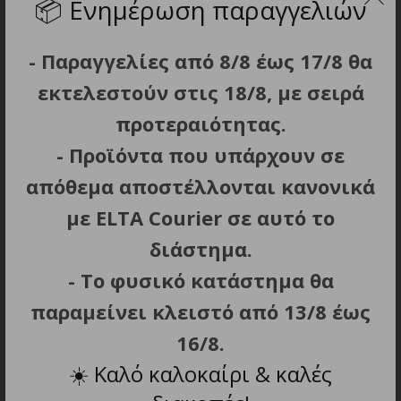
📦
Ενημέρωση παραγγελιών
Εργονομική λαβή «cool touch» για προστασία
απέναντι στην θερμότητα.
- Παραγγελίες από 8/8 έως 17/8 θα
Φαρδύ, ειδικά σχεδιασμένο στόμιο που δεν
εκτελεστούν στις 18/8, με σειρά
επιτρέπει τις διαρροές νερού.
Διαφανές παράθυρο ένδειξης της στάθμης
προτεραιότητας.
νερού στο σώμα της συσκευής.
- Προϊόντα που υπάρχουν σε
Αντιολισθητική βάση.
απόθεμα αποστέλλονται κανονικά
Ειδική θέση αποθήκευσης καλωδίου στη
με ELTA Courier σε αυτό το
βάση.
Χωρίς BPA ή άλλα τοξικά.
διάστημα.
Διαστάσεις: 14 x 22 x 23 cm.
- Το φυσικό κατάστημα θα
Βάρος: 0.790 kg.
παραμείνει κλειστό από 13/8 έως
Βάρος: 790 g.
16/8.
☀️
Καλό καλοκαίρι & καλές