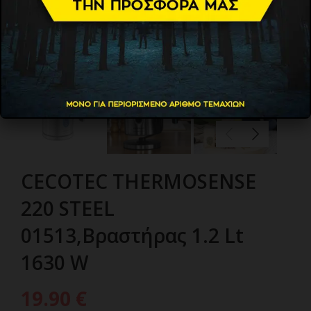
CECOTEC THERMOSENSE
220 STEEL
01513,Βραστήρας 1.2 Lt
1630 W
19.90
€