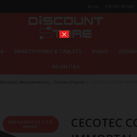
BLOG
ΣΧΕΤΙΚΑ ΜΕ ΜΑΣ
×
ΚΑ
SMARTPHONES & TABLETS
ΦΑΚΟΙ
ΟΙΚΙΑ
ΦΡΟΝΤΙΔΑ
Ηλεκτρικές Μικροσυσκευές
Σκούπες Ρομπότ
CECOTEC CONGA 7490 IM
CECOTEC C
ΠΑΡΑΔΟΣΗ ΣΕ 1-2 Η
ΜΕΡΕΣ