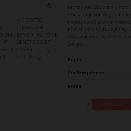
Με τεχνολογία Base-Smart C
εκκένωσης του δοχείου σκό
ηλεκτρονικό έλεγχο δοσολογ
κίνηση (στη λειτουργία τρι
γυαλισμένο, είναι η τέλεια 
24ώρο!
Βάρος
Διαθεσιμότητα
Brand
CECOTEC CONGA 7490 IMM
ΠΡΟΣΘΗΚΗ ΣΤΟ