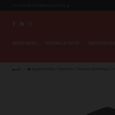
211 0137 854 info@discountstore.gr
MΠΑΤΑΡΙΕΣ
ΕΙΚΟΝΑ & ΗΧΟΣ
ΠΕΡΙΦΕΡΕΙΑ
Αρχική σελίδα
Προϊόντα
Οικιακός Εξοπλισμός