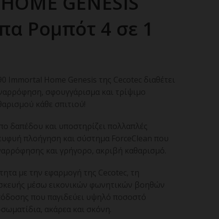
HOME GENESIS
πα Ρομπότ 4 σε 1
 Immortal Home Genesis της Cecotec διαθέτει
αναρρόφηση, σφουγγάρισμα και τρίψιμο
θαρισμού κάθε σπιτιού!
ύπο δαπέδου και υποστηρίζει πολλαπλές
 ευφυή πλοήγηση και σύστημα ForceClean που
ναρρόφησης και γρήγορο, ακριβή καθαρισμό.
τητα με την εφαρμογή της Cecotec, τη
υσκευής μέσω εικονικών φωνητικών βοηθών
απόδοσης που παγιδεύει υψηλό ποσοστό
σωματίδια, ακάρεα και σκόνη.