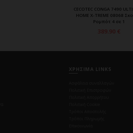
CECOTEC CONGA 7490 ULT
ΠΡΟΣΘΗΚΗ ΣΤΟ ΚΑΛ
HOME X-TREME 08068 Σκ
Ρομπότ 4 σε 1
389.90
€
ΧΡΗΣΙΜΑ LINKS
Ασφάλεια συναλλαγών
Πολιτική Επιστροφών
Πολιτική Απορρήτου
να
Πολιτική Cookie
Τρόποι Αποστολής
Τρόποι Πληρωμής
Επικοινωνία