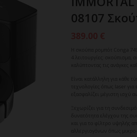
IMMORTAL 
08107 Σκού
389.00
€
Η σκούπα ρομπότ Conga 7490
4 λειτουργίες: σκούπισμα, 
καλύπτοντας τις ανάγκες κα
Είναι κατάλληλη για κάθε τ
τεχνολογίες όπως laser για
εξασφαλίζει μέγιστη ισχύ α
Ξεχωρίζει για τη συνδεσιμό
δυνατότητα ελέγχου της σ
και για το φίλτρο υψηλής 
αλλεργιογόνων όπως μικρο-