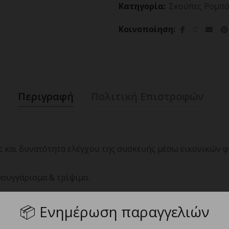
Κατηγορία:
Σκούπες Ρομπό
Κοινοποίηση
Περιγραφή
Πολιτική Επιστροφών
ec και δυνατότητα ελέγχου της συσκευής μέσω εικονικών
φουγγάρισμα & τρίψιμο.
αρρόφησης και τριψίματος.
📦
Ενημέρωση παραγγελιών
 βαθύ καθαρισμό σε χαλιά.