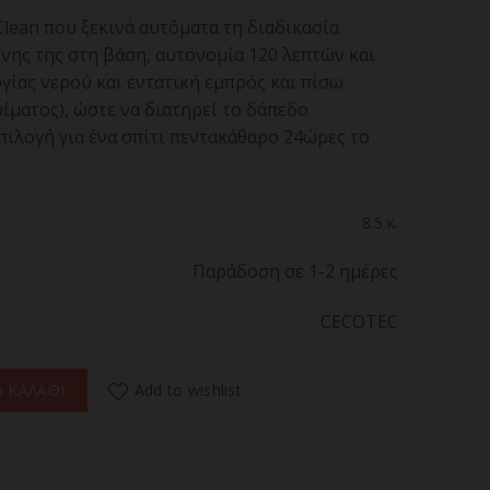
lean που ξεκινά αυτόματα τη διαδικασία
νης της στη βάση, αυτονομία 120 λεπτών και
ίας νερού και εντατική εμπρός και πίσω
ψίματος), ώστε να διατηρεί το δάπεδο
επιλογή για ένα σπίτι πεντακάθαρο 24ώρες το
8.5 κ.
Παράδοση σε 1-2 ημέρες
CECOTEC
ORTAL HOME GENESIS 08107 Σκούπα Ρομπότ 4 σε 1 ποσότητα
Add to wishlist
 ΚΑΛΑΘΙ