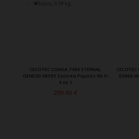
Βάρος: 6.98 kg.
CECOTEC CONGA 7490 ETERNAL
CECOTEC 
ΠΡΟΣΘΗΚΗ ΣΤΟ ΚΑΛΑΘΙ
GENESIS 08595 Σκούπα Ρομπότ Wi-Fi
05866 W
4 σε 1
299.90
€