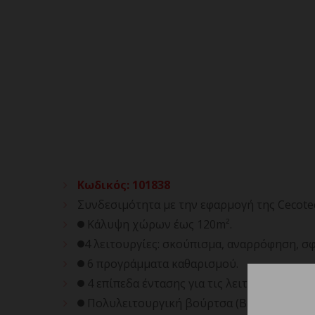
Κωδικός
:
101838
Συνδεσιμότητα με την εφαρμογή της Cecot
Κάλυψη χώρων έως 120m².
4 λειτουργίες: σκούπισμα, αναρρόφηση, σ
6 προγράμματα καθαρισμού.
4 επίπεδα έντασης για τις λειτουργίες αν
Πολυλειτουργική βούρτσα (Brush Pro) για