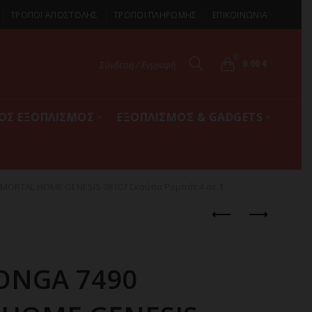
ΤΡΟΠΟΙ ΑΠΟΣΤΟΛΗΣ
ΤΡΟΠΟΙ ΠΛΗΡΩΜΗΣ
ΕΠΙΚΟΙΝΩΝΙΑ
0
0.00
€
Σύνδεση / Εγγραφή
ΚΟΣ ΕΞΟΠΛΙΣΜΟΣ
ΕΞΟΠΛΙΣΜΟΣ & GADGETS
MORTAL HOME GENESIS 08107 Σκούπα Ρομπότ 4 σε 1
ONGA 7490