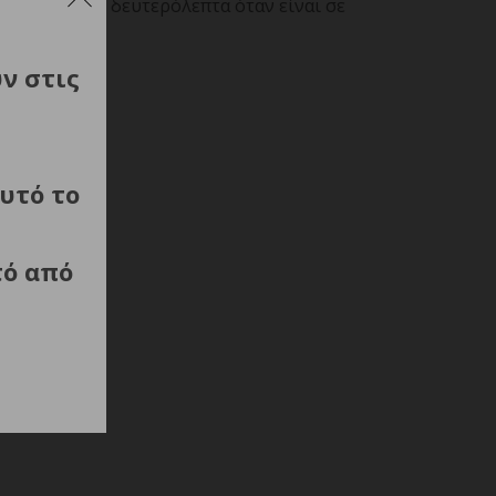
 θέση και 30 δευτερόλεπτα όταν είναι σε
ύν στις
υτό το
τό από