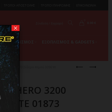
ΤΡΟΠΟΙ ΑΠΟΣΤΟΛΗΣ
ΤΡΟΠΟΙ ΠΛΗΡΩΜΗΣ
ΕΠΙΚΟΙΝΩΝΙΑ
0
0.00
€
Σύνδεση / Εγγραφή
×
ΚΟΣ ΕΞΟΠΛΙΣΜΟΣ
ΕΞΟΠΛΙΣΜΟΣ & GADGETS
SOLUTE 01873 Σίδερο Ατμού 3200 W
RONHERO 3200
OLUTE 01873