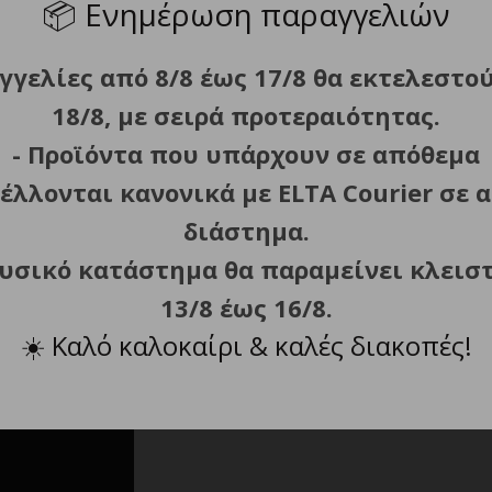
📦
Ενημέρωση παραγγελιών
η της συσκευής σε 8 λεπτά όταν το σίδερο είναι σε κάθετη
 ατμού έως και 70 g/min.
γγελίες από 8/8 έως 17/8 θα εκτελεστο
18/8, με σειρά προτεραιότητας.
- Προϊόντα που υπάρχουν σε απόθεμα
έλλονται κανονικά με ELTA Courier σε α
διάστημα.
φυσικό κατάστημα θα παραμείνει κλεισ
13/8 έως 16/8.
☀️
Καλό καλοκαίρι & καλές διακοπές!