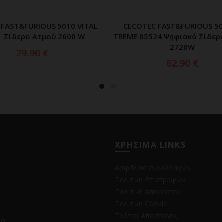
 FAST&FURIOUS 5010 VITAL
CECOTEC FAST&FURIOUS 50
ΠΡΟΣΘΗΚΗ ΣΤΟ ΚΑΛΑΘΙ
ΠΡΟΣΘΗΚΗ ΣΤΟ ΚΑΛ
1 Σίδερο Ατμού 2600 W
TREME 05524 Ψηφιακό Σίδερ
2720W
29.90
€
62.90
€
ΧΡΗΣΙΜΑ LINKS
Ασφάλεια συναλλαγών
Πολιτική Επιστροφών
Πολιτική Απορρήτου
Πολιτική Cookie
Τρόποι Αποστολής
να