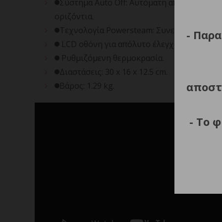
Σύστημα Auto Off: Αυτόματη απενεργοποίησ
οριζόντια.
Τεχνολογία Powersteam: Συνεχής παραγωγή
- Παρα
LCD οθόνη για απόλυτο έλεγχο.
Ρυθμιζόμενη θερμοκρασία.
Διαστάσεις: 30 x 16 x 12.5 cm.
αποστ
Βάρος: 1.29 kg.
- Το 