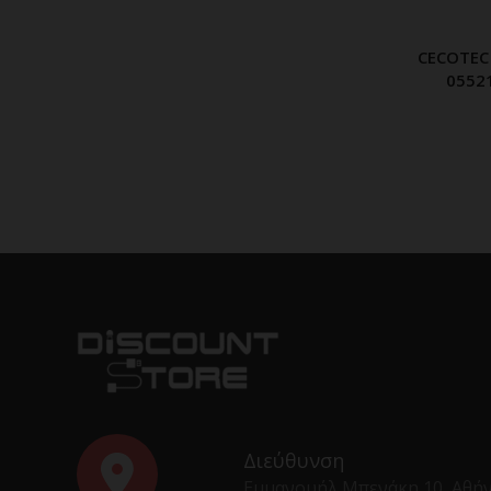
CECOTEC
0552
Διεύθυνση
Εμμανουήλ Μπενάκη 10, Αθή