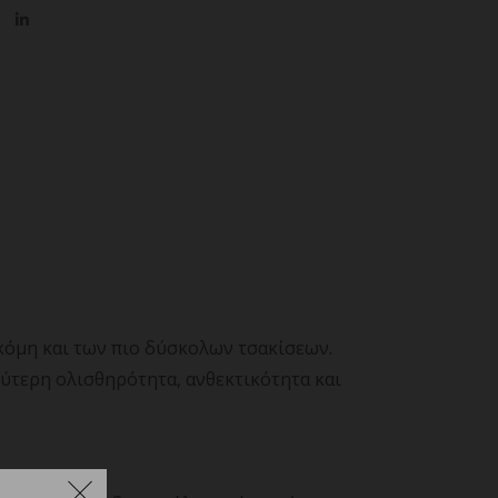
ακόμη και των πιο δύσκολων τσακίσεων.
ύτερη ολισθηρότητα, ανθεκτικότητα και