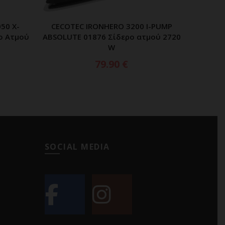
50 X-
CECOTEC IRONHERO 3200 I-PUMP
ΑΘΙ
ΠΡΟΣΘΗΚΗ ΣΤΟ ΚΑΛΑΘΙ
ο Ατμού
ABSOLUTE 01876 Σίδερο ατμού 2720
W
79.90
€
SOCIAL MEDIA