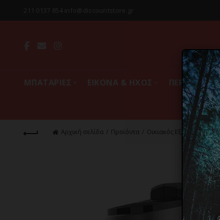
211 0137 854 info@discountstore.gr
MΠΑΤΑΡΙΕΣ
ΕΙΚΟΝΑ & ΗΧΟΣ
ΠΕΡΙΦΕΡΕΙΑ
Αρχική σελίδα
Προϊόντα
Οικιακός Εξοπλισμός