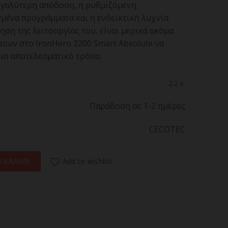
εγαλύτερη απόδοση, η ρυθμιζόμενη
μένα προγράμματα και η ενδεικτική λυχνία
ση της λειτουργίας του, είναι μερικά ακόμα
ουν στο IronHero 3200 Smart Absolute να
πιο αποτελεσματικό τρόπο.
2.2 κ.
Παράδοση σε 1-2 ημέρες
CECOTEC
SMART ABSOLUTE 01873 Σίδερο Ατμού 3200 W ποσότητα
Add to wishlist
 ΚΑΛΑΘΙ