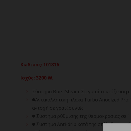
Κωδικός
:
101816
Ισχύς: 3200 W.
Σύστημα BurstSteam: Στιγμιαία εκτόξευση ε
Αντικολλητική πλάκα Turbo Anodized Pro:
αντοχή σε γρατζουνιές.
Σύστημα ρύθμισης της θερμοκρασίας σε 11
Σύστημα Anti-drip κατά της στάλαξης και C