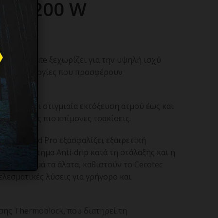
ού 3200 W
art Absolute ξεχωρίζει για την υψηλή ισχύ
όμες τεχνολογίες που προσφέρουν
α.
προσφέρει στιγμιαία εκτόξευση ατμού έως και
όμη και τις πιο επίμονες τσακίσεις.
o Anodized Pro εξασφαλίζει εξαιρετική
ώ το σύστημα Anti-drip κατά τη στάλαξης και η
 καταπολεμά τα άλατα, καθιστούν το Cecotec
ελεσματικές λύσεις για γρήγορο και
σης Thermoblock, που διατηρεί τη