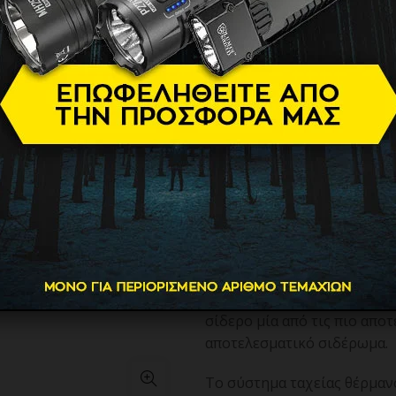
Σίδερο Ατμ
69.90
€
Το σίδερο IronHero 3200 Sm
των 3200 W και τις καινοτ
επαγγελματικά αποτελέσματ
Με το σύστημα BurstSteam, 
270 g/min, εξαφανίζοντας ακ
Η αντικολλητική πλάκα Turb
ολισθηρότητα και αντοχή, εν
τεχνολογία Cyclo Clean, που
σίδερο μία από τις πιο αποτ
αποτελεσματικό σιδέρωμα.
Το σύστημα ταχείας θέρμαν