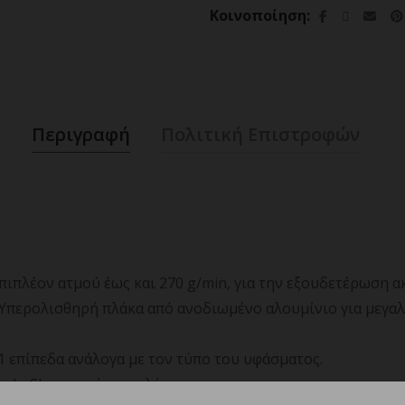
Κοινοποίηση
Περιγραφή
Πολιτική Επιστροφών
πιπλέον ατμού έως και 270 g/min, για την εξουδετέρωση 
 Υπερολισθηρή πλάκα από ανοδιωμένο αλουμίνιο για μεγαλ
 επίπεδα ανάλογα με τον τύπο του υφάσματος.
yclo Clean κατά των αλάτων.