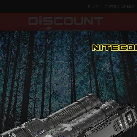
BLOG
ΣΧΕΤΙΚΑ ΜΕ ΜΑΣ
ΚΑ
SMARTPHONES & TABLETS
ΦΑΚΟΙ
ΟΙΚΙΑ
ΦΡΟΝΤΙΔΑ
Ηλεκτρικές Μικροσυσκευές
Σίδερα
CECOTEC IRONHERO 3200 SMART AB
CECOTEC I
ΠΑΡΑΔΟΣΗ ΣΕ 1-2 Η
ΜΕΡΕΣ
SMART ABS