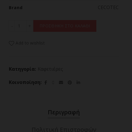
CECOTEC
Brand
CECOTEC COFFEE 56 DROP 01720 Καφετιέρα Φίλτρου 0,8
ΠΡΟΣΘΗΚΗ ΣΤΟ ΚΑΛΑΘΙ
Add to wishlist
Κατηγορία:
Καφετιέρες
Κοινοποίηση
Περιγραφή
Πολιτική Επιστροφών