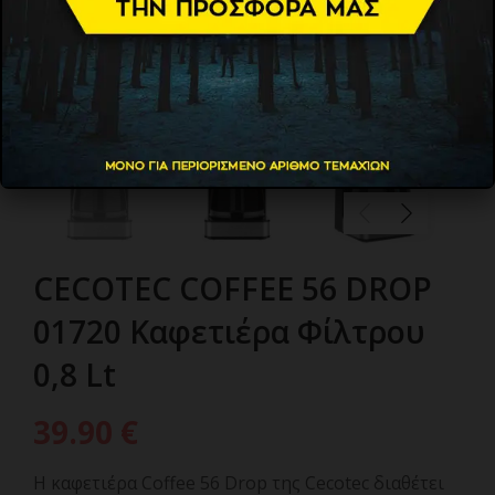
CECOTEC COFFEE 56 DROP
01720 Καφετιέρα Φίλτρου
0,8 Lt
39.90
€
Η καφετιέρα Coffee 56 Drop της Cecotec διαθέτει