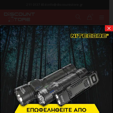
211 0137 854 info@discountstore.gr
0
×
ΠΑΡΑΔΟΣΗ ΣΕ
1-2 ΗΜΕΡΕΣ