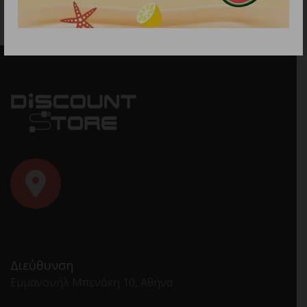
Διεύθυνση
Εμμανουήλ Μπενάκη 10, Αθήνα