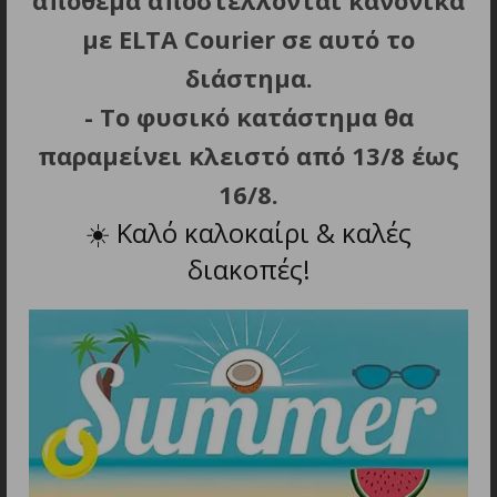
απόθεμα αποστέλλονται κανονικά
με ELTA Courier σε αυτό το
διάστημα.
- Το φυσικό κατάστημα θα
ΣΧΕΤΙΚΑ ΠΡΟΪΟΝΤΑ
παραμείνει κλειστό από 13/8 έως
16/8.
☀️
Καλό καλοκαίρι & καλές
διακοπές!
ΠΡΟΣΘΗΚΗ ΣΤΟ ΚΑΛΑΘΙ
CECOTEC COFFEE 66 DROP
& GO 01728 Καφετιέρα
Φίλτρου 0.42 Lt
39.90
€