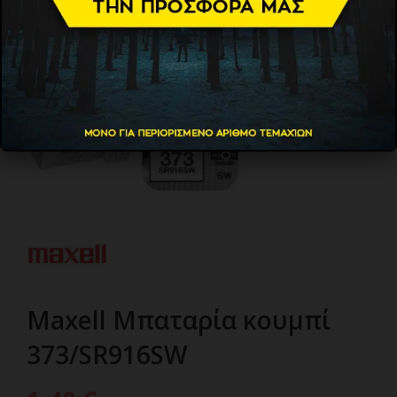
Maxell Μπαταρία κουμπί
373/SR916SW