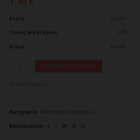
1.40
€
Βάρος
0.030 κ.
373
Τύπος Μπαταρίας
Maxell
Brand
Maxell Μπαταρία κουμπί 373/SR916SW ποσότητα
ΠΡΟΣΘΗΚΗ ΣΤΟ ΚΑΛΑΘΙ
Add to wishlist
Κατηγορία:
Μπαταρίες Ωρολογίων
Κοινοποίηση