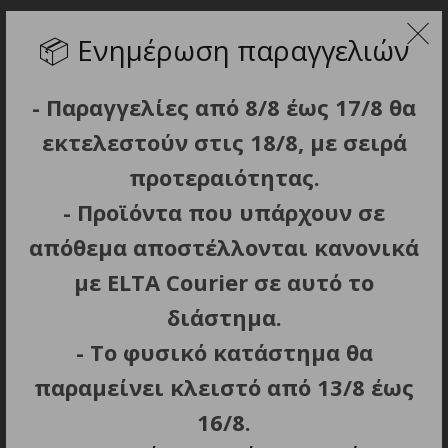
📦
Ενημέρωση παραγγελιών
- Παραγγελίες από 8/8 έως 17/8 θα
ΣΧΕΤΙΚΑ ΠΡΟΪΟΝΤΑ
εκτελεστούν στις 18/8, με σειρά
προτεραιότητας.
321
- Προϊόντα που υπάρχουν σε
απόθεμα αποστέλλονται κανονικά
με ELTA Courier σε αυτό το
διάστημα.
ΠΡΟΣΘΗΚΗ ΣΤΟ ΚΑΛΑΘΙ
ΠΡΟΣΘΗΚΗ ΣΤΟ ΚΑΛΑΘΙ
- Το φυσικό κατάστημα θα
MAXELL Μπαταρία
Maxell Μπαταρία κουμπί
παραμείνει κλειστό από 13/8 έως
κουμπί 392 /384 / SR 41
321/SR721SW
16/8.
SW / SR 736 SW / G3
1.30
€