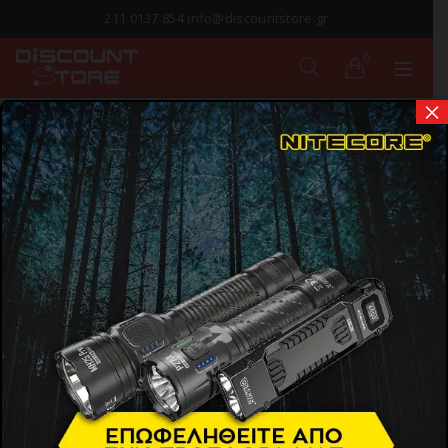
211 0137 854 info@discountstore.gr
0
×
373