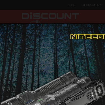
BLOG
ΣΧΕΤΙΚΑ ΜΕ ΜΑΣ
ΚΑ
SMARTPHONES & TABLETS
ΦΑΚΟΙ
ΟΙΚΙΑ
ΦΡΟΝΤΙΔΑ
Λιθίου / Κουμπί
Μπαταρία Λιθίου Varta CR123A 3V
Μπαταρία Λ
CR123
CR123A 3V