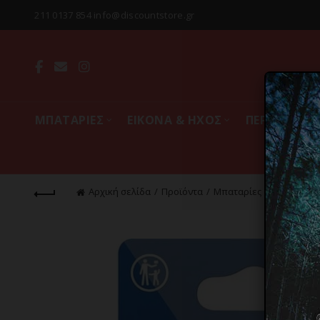
211 0137 854 info@discountstore.gr
MΠΑΤΑΡΙΕΣ
ΕΙΚΟΝΑ & ΗΧΟΣ
ΠΕΡΙΦΕΡΕΙΑ
Αρχική σελίδα
Προϊόντα
Mπαταρίες
Μπαταρίες 