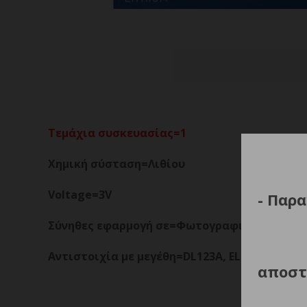
Τεμάχια συσκευασίας=1
Χημική σύσταση=Λιθίου
Voltage=3V
- Παρα
Σύνηθες εφαρμογή σε=Φωτογραφικές Μηχανέ
Αντιστοιχία με μεγέθη=DL123A, EL123A, K123LA
αποστ