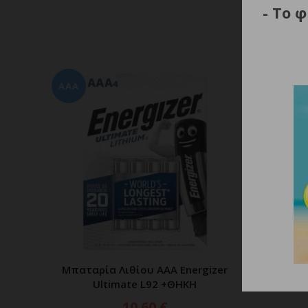
- Το 
AAA
Μπαταρία Λιθίου AAA Energizer
Μπαταρ
ΠΡΟΣΘΗΚΗ ΣΤΟ ΚΑΛΑΘΙ
Ultimate L92 +ΘΗΚΗ
10.60
€