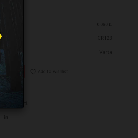
0.080 κ.
CR123
Varta
123A 3V ποσότητα
Add to wishlist
 ΚΑΛΑΘΙ
ου / Κουμπί