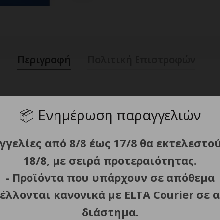
Περιγραφή
Πολιτική Επιστροφών
📦
Ενημέρωση παραγγελιών
γγελίες από 8/8 έως 17/8 θα εκτελεστο
18/8, με σειρά προτεραιότητας.
ς, Φακούς
- Προϊόντα που υπάρχουν σε απόθεμα
, CR17335, CR17345, EL123AP, L123A, PL123
έλλονται κανονικά με ELTA Courier σε α
διάστημα.