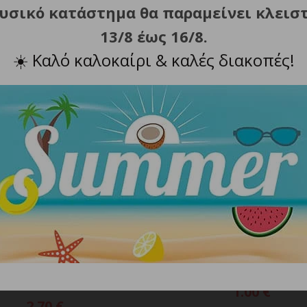
φυσικό κατάστημα θα παραμείνει κλεισ
ΣΧΕΤΙΚΑ ΠΡΟΪΟΝΤΑ
13/8 έως 16/8.
☀️
Καλό καλοκαίρι & καλές διακοπές!
CR2025
ία Λιθίου CR2 Panasonic
CR2025 Λιθίου Mπαταρία PA
ΠΡΟΣΘΗΚΗ ΣΤΟ ΚΑΛΑΘΙ
ΠΡΟΣΘΗΚΗ ΣΤΟ ΚΑΛ
Photo Power
1.00
€
2.70
€