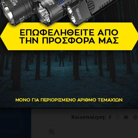
2.70
€
Βάρος
Τύπος Μπαταρίας
Brand
Μπαταρία Λιθίου Varta CR
ΠΡΟΣΘΗΚΗ ΣΤΟ
Κατηγορία:
Μπαταρίες Λιθί
Κοινοποίηση