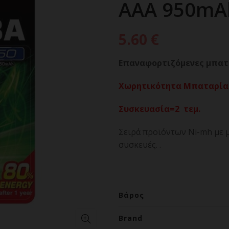
ΑΑΑ 950mAh
5.60
€
Eπαναφορτιζόμενες μπατ
Χωρητικότητα Μπαταρία
Συσκευασία=2
τεμ.
Σειρά προϊόντων Ni-mh με μ
συσκευές. .
Βάρος
Brand