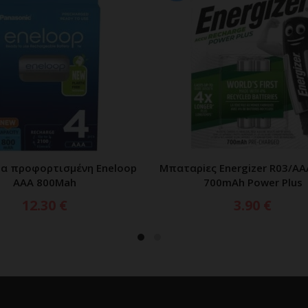
α προφορτισμένη Eneloop
Μπαταρiες Energizer R03/AA
ΠΡΟΣΘΗΚΗ ΣΤΟ ΚΑΛΑΘΙ
ΠΡΟΣΘΗΚΗ ΣΤΟ ΚΑΛ
AAΑ 800Mah
700mAh Power Plus
12.30
€
3.90
€