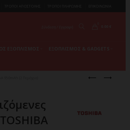
ΤΡΟΠΟΙ ΑΠΟΣΤΟΛΗΣ
ΤΡΟΠΟΙ ΠΛΗΡΩΜΗΣ
ΕΠΙΚΟΙΝΩΝΙΑ
0
0.00
€
Σύνδεση / Εγγραφή
ΚΟΣ ΕΞΟΠΛΙΣΜΟΣ
ΕΞΟΠΛΙΣΜΟΣ & GADGETS
Α 950mAh (2 Τεμάχια)
ιζόμενες
 TOSHIBA