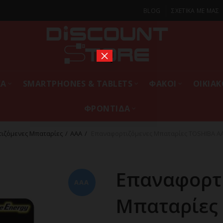
BLOG
ΣΧΕΤΙΚΑ ΜΕ ΜΑΣ
×
ΚΑ
SMARTPHONES & TABLETS
ΦΑΚΟΙ
ΟΙΚΙΑ
ΦΡΟΝΤΙΔΑ
ιζόμενες Μπαταρίες
AAA
Επαναφορτιζόμενες Μπαταρίες TOSHIBA ΑΑ
Επαναφορτ
AAA
Μπαταρίες