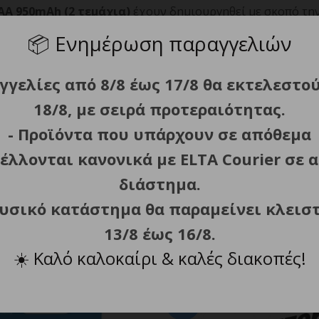
Α 950mAh (2 τεμάχια)
έχουν δημιουργηθεί με σκοπό την
📦
Ενημέρωση παραγγελιών
ρκεια τις καθημερινές σου ανάγκες χρήσης, ενώ το γεγονό
υς κάθε ώρα και στιγμή.
γγελίες από 8/8 έως 17/8 θα εκτελεστο
18/8, με σειρά προτεραιότητας.
ω μπαταρίες διατηρούν το 80% της ενέργεια τους.
- Προϊόντα που υπάρχουν σε απόθεμα
κευές που δέχονται μπαταρίες τύπου ΑAΑ και με συσκευασία
έλλονται κανονικά με ELTA Courier σε α
διάστημα.
φυσικό κατάστημα θα παραμείνει κλεισ
13/8 έως 16/8.
ΣΧΕΤΙΚΑ ΠΡΟΪΟΝΤΑ
☀️
Καλό καλοκαίρι & καλές διακοπές!
AAA