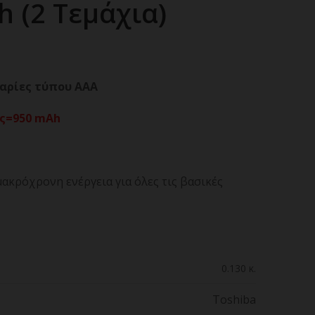
 (2 Τεμάχια)
αρίες τύπου ΑΑΑ
ς=950
mAh
ακρόχρονη ενέργεια για όλες τις βασικές
0.130 κ.
Toshiba