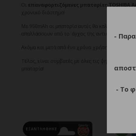
Οι
επαναφορτιζόμενες μπαταρίες TOSHIBA ΑA
χρονικό διάστημα!
Με 950mAh οι μπαταρία αυτές θα καλύψουν με επά
απαλλάσσουν από το άγχος της αντικατάστασή το
- Παρα
Ακόμα και μετά από ένα χρόνο χρήσης, οι εν λογ
Τέλος, είναι συμβατές με όλες τις ψηφιακές συσ
αποστ
μπαταρία!
- Το 
NEW
ΕΞΑΝΤΛΗΘΗΚΕ