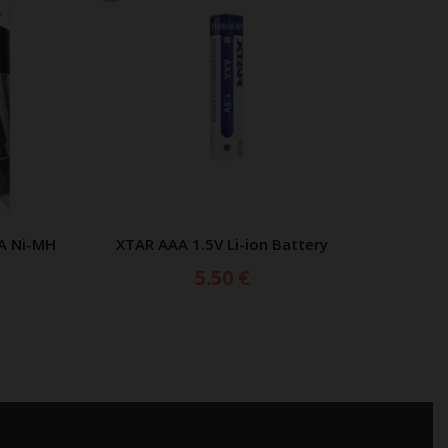
AAA
A Ni-MH
XTAR AAA 1.5V Li-ion Battery
XTA
ΑΘΙ
ΠΡΟΣΘΗΚΗ ΣΤΟ ΚΑΛΑΘΙ
5.50
€