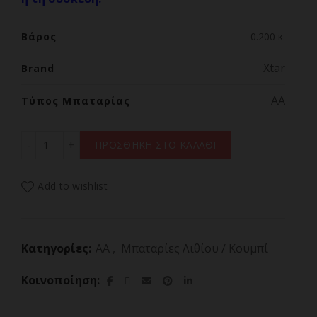
Βάρος
0.200 κ.
Xtar
Brand
AA
Τύπος Μπαταρίας
4 Mπαταρίες XTAR AA 1.5V Li-Ion 2450mAh, USB-C , με σ
ΠΡΟΣΘΗΚΗ ΣΤΟ ΚΑΛΑΘΙ
Add to wishlist
Κατηγορίες:
AA
,
Μπαταρίες Λιθίου / Κουμπί
Κοινοποίηση