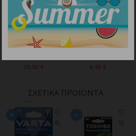
18650
AA
ΔΙΑΒΑΣΤΕ ΠΕΡΙΣΣΟΤΕΡΑ
ΔΙΑΒΑΣΤΕ ΠΕΡΙΣΣΟΤΕΡΑ
XTAR 18650 4000mAh
XTAR AA 1.5V Li-ion
3.6V – 3.7V Li-Ion battery
Battery 4150mWh (cap.
(protected)
2500mAh)
15.90
€
6.40
€
ΣΧΕΤΙΚΑ ΠΡΟΪΟΝΤΑ
AA
AA