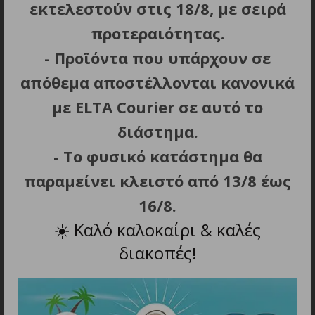
Charging time
approx. 3.9 hours
εκτελεστούν στις 18/8, με σειρά
προτεραιότητας.
Cycle life
>1200 cycles
- Προϊόντα που υπάρχουν σε
απόθεμα αποστέλλονται κανονικά
Positive pole
Elevated (button top)
με ELTA Courier σε αυτό το
Indicator LED
Yes
διάστημα.
- Το φυσικό κατάστημα θα
παραμείνει κλειστό από 13/8 έως
16/8.
ΜΠΟΡΕΙ ΕΠΙΣΗΣ ΝΑ ΣΑΣ
☀️
Καλό καλοκαίρι & καλές
ΑΡΕΣΕΙ…
διακοπές!
ΕΞΑΝΤΛΗΘΗΚΕ
ΕΞΑΝΤΛΗΘΗΚΕ