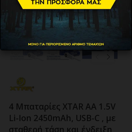
4 Mπαταρίες XTAR AA 1.5V
Li-Ion 2450mAh, USB-C , με
σταθερή τάση και ένδειξη