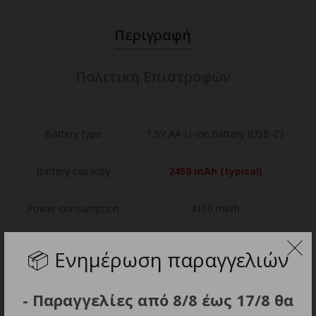
Περιγραφή
Πολιτική Επιστροφών
Battery type
1.5V AA Li-ion battery (USB-C)
Battery capacity
2450 mAh (typical)
Power consumption
4100 mWh
Max. discharge current
2.0A (2500mA)
📦
Ενημέρωση παραγγελιών
Charging port
USB-C
- Παραγγελίες από 8/8 έως 17/8 θα