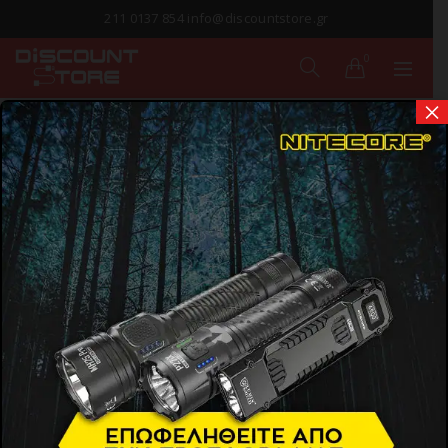
211 0137 854 info@discountstore.gr
0
×
AA