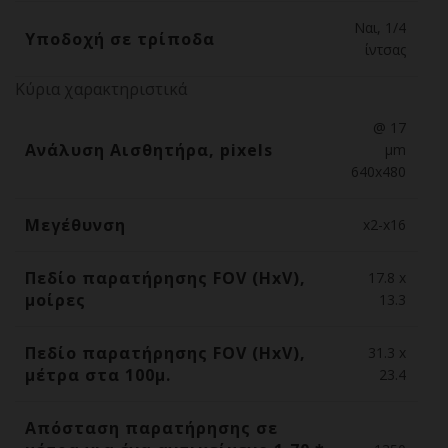
Ναι, 1/4
Υποδοχή σε τρίποδα
ίντσας
Κύρια χαρακτηριστικά
@ 17
Ανάλυση Αισθητήρα, pixels
µm
640х480
Μεγέθυνση
x2-x16
Πεδίο παρατήρησης FOV (HxV),
17.8 x
μοίρες
13.3
Πεδίο παρατήρησης FOV (HxV),
31.3 x
μέτρα στα 100μ.
23.4
Απόσταση παρατήρησης σε