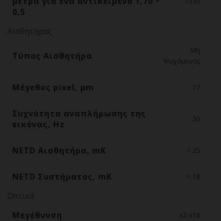
μέτρα για ένα αντικείμενο 1,70 *
1350
0,5
Αισθητήρας
Μη
Τύπος Αισθητήρα
Ψυχόμενος
Μέγεθος pixel, μm
17
Συχνότητα αναπλήρωσης της
50
εικόνας, Hz
NETD Αισθητήρα, mK
< 25
NETD Συστήματος, mK
< 18
Οπτικά
Μεγέθυνση
x2-x16