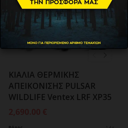
ΚΙΑΛΙΑ ΘΕΡΜΙΚΗΣ
ΑΠΕΙΚΟΝΙΣΗΣ PULSAR
WILDLIFE Ventex LRF XP35
2,690.00
€
Βάρος
1.4 κ.