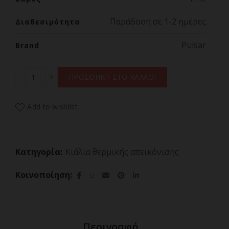
Παράδοση σε 1-2 ημέρες
Διαθεσιμότητα
Pulsar
Brand
ΚΙΑΛΙΑ ΘΕΡΜΙΚΗΣ ΑΠΕΙΚΟΝΙΣΗΣ PULSAR WILDLIFE Vent
ΠΡΟΣΘΗΚΗ ΣΤΟ ΚΑΛΑΘΙ
Add to wishlist
Κατηγορία:
Κιάλια θερμικής απεικόνισης
Κοινοποίηση
Περιγραφή