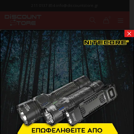
211 0137 854 info@discountstore.gr
0
×
ΠΑΡΑΔΟΣΗ ΣΕ
1-2 ΗΜΕΡΕΣ