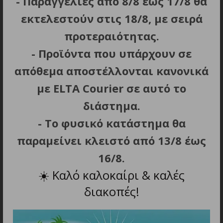
- Παραγγελίες από 8/8 έως 17/8 θα
Ακρίβεια μέτρησης Laser,
εκτελεστούν στις 18/8, με σειρά
± 1
μέτρα
προτεραιότητας.
Μήκος κύματος Laser
905 nm
- Προϊόντα που υπάρχουν σε
απόθεμα αποστέλλονται κανονικά
Εγγραφή βίντεο
με ELTA Courier σε αυτό το
Ανάλυση Βίντεο &
1024×768
Φωτογραφίας, pixels
διάστημα.
- Το φυσικό κατάστημα θα
Πρότυπο καταγραφής Βίντεο /
.mp4 /
Φωτογραφίας
.jpeg
παραμείνει κλειστό από 13/8 έως
16/8.
Εσωτερική Μνήμη, Gb
16
☀️
Καλό καλοκαίρι & καλές
Wi-Fi
διακοπές!
Πρότυπο Wi-Fi
IEEE 802.11 b/g/n/ac (WPA)