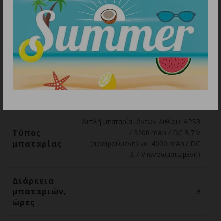
Συχνότητα Wi-Fi
2.4/5 GHz
Περιβαλλοντικά χαρακτηριστικά
Θερμοκρασίες λειτουργίας
-25 – +50
Συνδέσεις και συμβατότητες
Υποστηριζόμενη εφαρμογή
Wild Vision
Τροφοδοσία
Διπλή μπαταρία ιόντων λιθίου: APS3
Τύπος
/ 3200 mAh / DC 3,7 V
μπαταρίας
(αφαιρούμενη) και 4000 mAh / DC
3,7 V (ενσωματωμένη)
Διάρκεια
μπαταριών,
9
ώρες