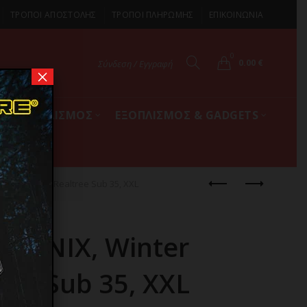
ΤΡΟΠΟΙ ΑΠΟΣΤΟΛΗΣ
ΤΡΟΠΟΙ ΠΛΗΡΩΜΗΣ
ΕΠΙΚΟΙΝΩΝΙΑ
0
0.00
€
Σύνδεση / Εγγραφή
×
ΚΟΣ ΕΞΟΠΛΙΣΜΟΣ
ΕΞΟΠΛΙΣΜΟΣ & GADGETS
inter Work, Realtree Sub 35, XXL
HANIX, Winter
ree Sub 35, XXL