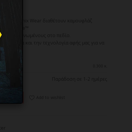
 της Mechanix Wear διαθέτουν καμουφλάζ
 Thinsulate™
ους και μονωμένους στο πεδίο.
ο φράγμα και την τεχνολογία αφής μας για να
ς φύσης.
0.300 κ.
Παράδοση σε 1-2 ημέρες
Work, Realtree Sub 35, XXL ποσότητα
Add to wishlist
 ΚΑΛΑΘΙ
ter