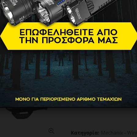
36.50
€
Τα χειμερινά γάντια SUB35
Realtree Edge™ και 40g 3M™
για να σας κρατούν κρυμμέν
Ενσωματώσαμε ένα αδιάβροχ
πολεμήσουμε τα στοιχεία τη
Βάρος
Διαθεσιμότητα
ΓΑΝΤΙΑ MECHANIX, Winter 
ΠΡΟΣΘΗΚΗ ΣΤΟ
Κατηγορία:
Mechanix - Win