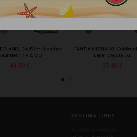
ECHANIX, ColdWork Leather
ΓΑΝΤΙΑ MECHANIX, ColdWor
ΠΡΟΣΘΗΚΗ ΣΤΟ ΚΑΛΑΘΙ
ΠΡΟΣΘΗΚΗ ΣΤΟ ΚΑΛ
Gauntlet Hi-Viz, MD
Layer Coyote, XL
44.80
€
27.40
€
ΧΡΗΣΙΜΑ LINKS
Ασφάλεια συναλλαγών