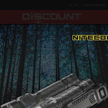
BLOG
ΣΧΕΤΙΚΑ ΜΕ ΜΑΣ
ΚΑ
SMARTPHONES & TABLETS
ΦΑΚΟΙ
ΟΙΚΙΑ
ΦΡΟΝΤΙΔΑ
Γάντια Tactical-Mechanix Wear
Mechanix - Winter
ΓΑΝΤΙΑ MECHANIX, W
ΓΑΝΤΙΑ MEC
ΠΑΡΑΔΟΣΗ ΣΕ 1-2 Η
ΜΕΡΕΣ
Work, Realt