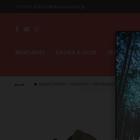
211 0137 854 info@discountstore.gr
MΠΑΤΑΡΙΕΣ
ΕΙΚΟΝΑ & ΗΧΟΣ
ΠΕΡΙΦΕΡΕΙΑ
Αρχική σελίδα
Προϊόντα
Εξοπλισμός & Gadgets