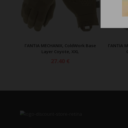
ΓΑΝΤΙΑ MECHANIX, ColdWork Base
ΓΑΝΤΙΑ M
ΠΡΟΣΘΗΚΗ ΣΤΟ ΚΑΛΑΘΙ
Layer Coyote, XXL
27.40
€