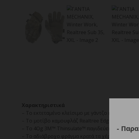
Χαρακτηριστικά
– Το εκτεταμένο κλείσιμο με γάντζο και βρόχο σ
– Το μοτίβο καμουφλάζ Realtree Edge™ προσφέρε
- Παρα
– Το 4Og 3M™ Thinsulate™ παγιδεύει αποτελεσμα
– Το αδιάβροχο φράγμα κρατά τα χέρια σας στεγνά