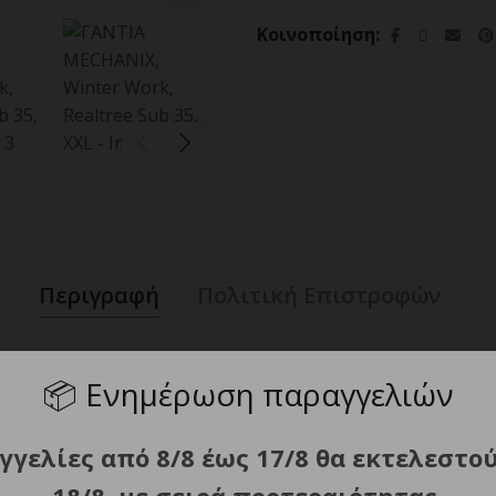
Κοινοποίηση
Περιγραφή
Πολιτική Επιστροφών
📦
Ενημέρωση παραγγελιών
το επάνω μέρος ασφαλίζει άνετα στον καρπό σας.
ι εξαιρετική απόκρυψη.
γγελίες από 8/8 έως 17/8 θα εκτελεστο
τικά τη θερμότητα, διατηρώντας τα χέρια ζεστά
 και ζεστά στη βροχή, το χιονόνερο ή το χιόνι.