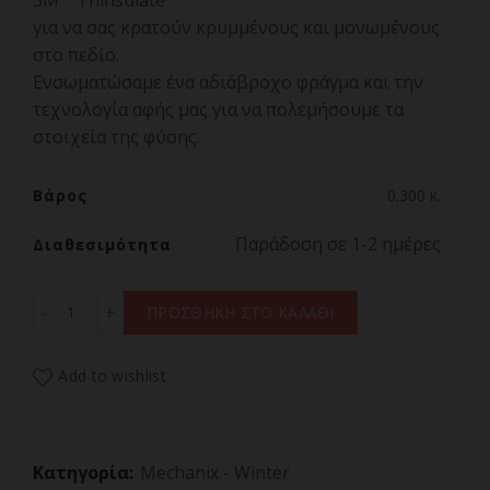
3M™ Thinsulate™
για να σας κρατούν κρυμμένους και μονωμένους
στο πεδίο.
Ενσωματώσαμε ένα αδιάβροχο φράγμα και την
τεχνολογία αφής μας για να πολεμήσουμε τα
στοιχεία της φύσης.
Βάρος
0.300 κ.
Παράδοση σε 1-2 ημέρες
Διαθεσιμότητα
ΓΑΝΤΙΑ MECHANIX, Winter Work, Realtree Sub 35, MD π
ΠΡΟΣΘΗΚΗ ΣΤΟ ΚΑΛΑΘΙ
Add to wishlist
Κατηγορία:
Mechanix - Winter