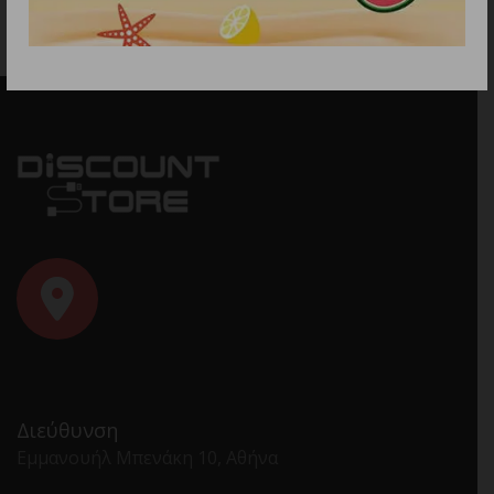
Διεύθυνση
Εμμανουήλ Μπενάκη 10, Αθήνα