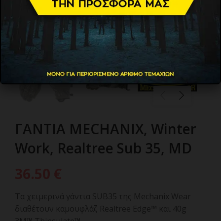
ΓΑΝΤΙΑ MECHANIX, Winter
Work, Realtree Sub 35, MD
36.50
€
Τα χειμερινά γάντια SUB35 της Mechanix Wear
διαθέτουν καμουφλάζ Realtree Edge™ και 40g