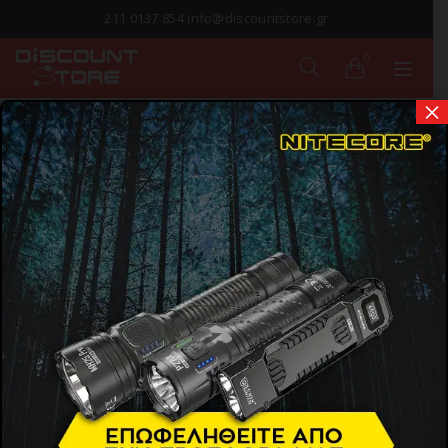
211 0137 854 info@discountstore.gr
0
×
ΠΑΡΑΔΟΣΗ ΣΕ
1-2 ΗΜΕΡΕΣ