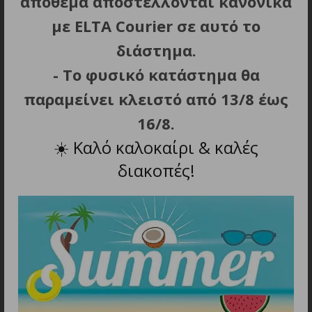
απόθεμα αποστέλλονται κανονικά
με ELTA Courier σε αυτό το
διάστημα.
ΣΧΕΤΙΚΑ ΠΡΟΪΟΝΤΑ
- Το φυσικό κατάστημα θα
παραμείνει κλειστό από 13/8 έως
16/8.
☀️
Καλό καλοκαίρι & καλές
διακοπές!
ΠΡΟΣΘΗΚΗ ΣΤΟ ΚΑΛΑΘΙ
ΠΡΟΣΘΗΚΗ ΣΤΟ ΚΑΛΑΘΙ
ΓΑΝΤΙΑ MECHANIX,
ΓΑΝΤΙΑ MECHANIX,
ColdWork Base Layer
ColdWork Guiede, MD,
Coyote, XL
BLK/GRY
27.40
€
29.90
€