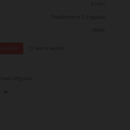
0.110 κ.
Παράδοση σε 1-2 ημέρες
WAHL
 SHAPER 5640-4417 Τρίμερ Μπαταρίας για Φρύδια ποσότητα
Add to wishlist
 ΚΑΛΑΘΙ
στικές Μηχανές