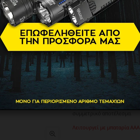
Μπαταρίας 
19.90
€
Το τρίμερ φρυδιών Wahl Pre
και κομψή λύση για λεπτομ
προσφέροντας καθαρό και π
Χάρη στον slim και ελαφρύ 
ακρίβεια σε κάθε κίνηση, εν
άνω χείλος, πηγούνι και λαι
Η λεπίδα ακριβείας αφαιρεί 
χτενάκι φρυδιών εξασφαλίζ
συμμετρικό αποτέλεσμα.
Λειτουργεί με μπαταρία ΑΑΑ