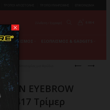
ΤΡΟΠΟΙ ΑΠΟΣΤΟΛΗΣ
ΤΡΟΠΟΙ ΠΛΗΡΩΜΗΣ
ΕΠΙΚΟΙΝΩΝΙΑ
0
0.00
€
Σύνδεση / Εγγραφή
×
ΚΟΣ ΕΞΟΠΛΙΣΜΟΣ
ΕΞΟΠΛΙΣΜΟΣ & GADGETS
4417 Τρίμερ Μπαταρίας για Φρύδια
ISION EYEBROW
0-4417 Τρίμερ