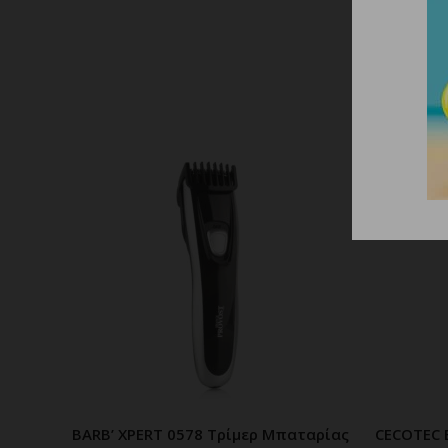
BARB’ XPERT 0578 Τρίμερ Μπαταρίας
CECOTEC 
ΠΡΟΣΘΗΚΗ ΣΤΟ ΚΑΛΑΘΙ