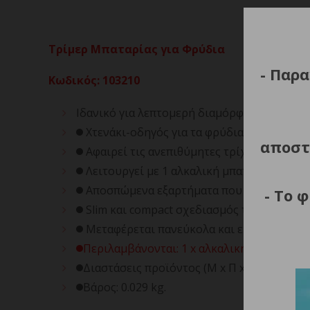
Τρίμερ Μπαταρίας για Φρύδια
- Παρα
Κωδικός
:
103210
Ιδανικό για λεπτομερή διαμόρφωση και τριμ
Χτενάκι-οδηγός για τα φρύδια με 2 θέσεις 
αποστ
Αφαιρεί τις ανεπιθύμητες τρίχες χωρίς να
Λειτουργεί με 1 αλκαλική μπαταρία AAA.
Αποσπώμενα εξαρτήματα που ξεπλένονται
- Το 
Slim και compact σχεδιασμός τύπου για απ
Μεταφέρεται πανεύκολα και είναι ιδανικό γ
Περιλαμβάνονται: 1 x αλκαλική μπαταρία 
Διαστάσεις προϊόντος (Μ x Π x Υ): 1.5 x 1.5 x
Βάρος: 0.029 kg.