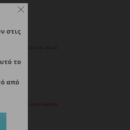
ύν στις
είλος, πηγούνι και λαιμό.
υτό το
τό από
και προστατευτικό καπάκι.