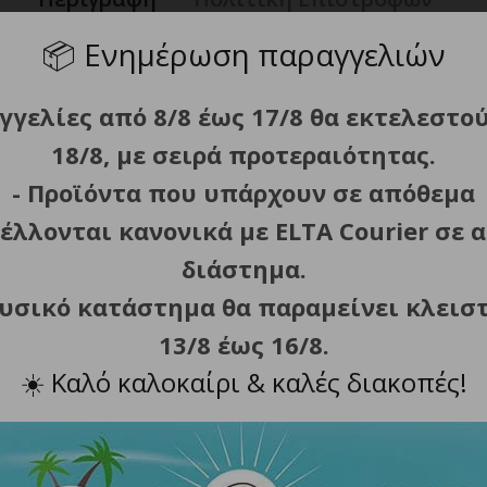
📦
Ενημέρωση παραγγελιών
γγελίες από 8/8 έως 17/8 θα εκτελεστο
18/8, με σειρά προτεραιότητας.
άρισμα φρυδιών, καθώς και για απαλή περιποίηση σε άνω χ
- Προϊόντα που υπάρχουν σε απόθεμα
κοπής (2 και 4 mm).
έλλονται κανονικά με ELTA Courier σε α
 προκαλεί ερεθισμούς.
διάστημα.
 εύκολα.
φυσικό κατάστημα θα παραμείνει κλεισ
όλυτο έλεγχο.
13/8 έως 16/8.
ια ταξίδια.
☀️
Καλό καλοκαίρι & καλές διακοπές!
ΑΑΑ, θήκη μεταφοράς/αποθήκευσης, χτενάκι οδηγός τρίμερ 
 13 cm.