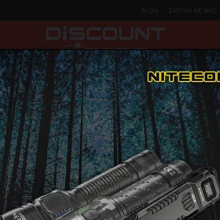
BLOG
ΣΧΕΤΙΚΑ ΜΕ ΜΑΣ
ΚΑ
SMARTPHONES & TABLETS
ΦΑΚΟΙ
ΟΙΚΙΑ
ΦΡΟΝΤΙΔΑ
Τρίμερ & Ξυριστικές Μηχανές
WAHL PRECISION EYEBROW SHAPER 5640-
WAHL PREC
ΠΑΡΑΔΟΣΗ ΣΕ 1-2 Η
ΜΕΡΕΣ
SHAPER 564