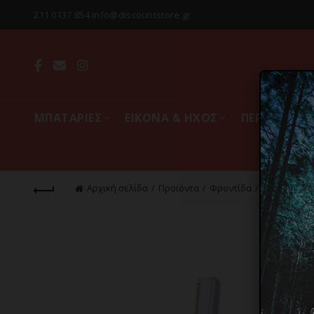
211 0137 854 info@discountstore.gr
MΠΑΤΑΡΙΕΣ
ΕΙΚΟΝΑ & ΗΧΟΣ
ΠΕΡΙΦΕΡΕΙΑ
Αρχική σελίδα
Προϊόντα
Φροντίδα
Πρόσωπο