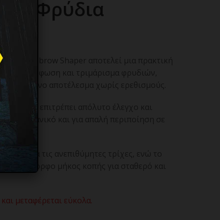
για Φρύδια
cision Eyebrow Shaper αποτελεί μια πρακτική
ερή διαμόρφωση και τριμάρισμα φρυδιών,
εριποιημένο αποτέλεσμα χωρίς ερεθισμούς.
σχεδιασμό, επιτρέπει απόλυτο έλεγχο και
ώ είναι ιδανικό και για απαλή περιποίηση σε
μό.
διακριτικά τις ανεπιθύμητες τρίχες, ενώ το
ει ομοιόμορφο μήκος κοπής για σταθερό και
 και μεταφέρεται εύκολα.