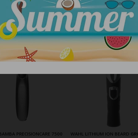
ΣΧΕΤΙΚΑ ΠΡΟΪΟΝΤΑ
BAMBA PRECISIONCARE 7500
WAHL LITHIUM ION BEARD G
ΠΡΟΣΘΗΚΗ ΣΤΟ ΚΑΛΑΘΙ
ΠΡΟΣΘΗΚΗ ΣΤΟ ΚΑΛ