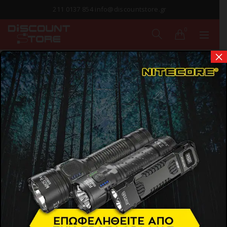
211 0137 854 info@discountstore.gr
0
×
ΠΑΡΑΔΟΣΗ ΣΕ
1-2 ΗΜΕΡΕΣ