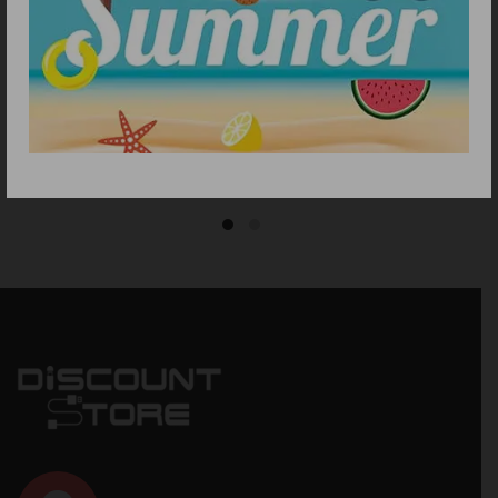
ΠΡΟΣΘΗΚΗ ΣΤΟ ΚΑΛΑΘΙ
ΠΡΟΣΘΗΚΗ ΣΤΟ ΚΑΛΑΘΙ
WAHL REFRESH BEARD
BARB’ XPERT ACCESSORIES
CARE OIL 30ML
AFTER SHAVE BALM
COSMOS BIO 6018
13.90
€
15.90
€