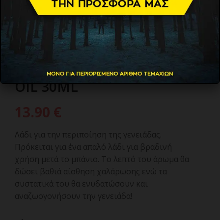
WAHL REPAIR BEARD CARE
OIL 30ML
13.90
€
Λάδι για την περιποίηση της γενειάδας.
Πρόκειται για ένα απαλό λάδι για βραδινή
χρήση μετά το μπάνιο. Το λεπτό του άρωμα θα
δώσει βαθιά αίσθηση χαλάρωσης ενώ τα
συστατικά του θα ενυδατώσουν και
αναζωογονήσουν την γενειάδα!