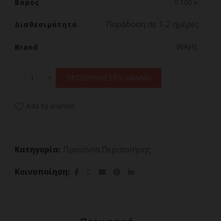
Βάρος
0.100 κ.
Παράδοση σε 1-2 ημέρες
Διαθεσιμότητα
WAHL
Brand
WAHL REPAIR BEARD CARE OIL 30ML ποσότητα
ΠΡΟΣΘΗΚΗ ΣΤΟ ΚΑΛΑΘΙ
Add to wishlist
Κατηγορία:
Προϊόντα Περιποίησης
Κοινοποίηση