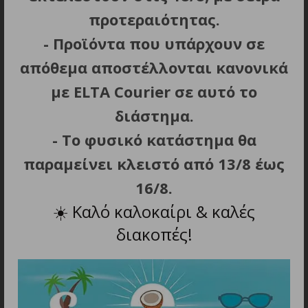
προτεραιότητας.
ΠΡΟΣΘΗΚΗ ΣΤΟ ΚΑΛΑΘΙ
ΠΡΟΣΘΗΚΗ ΣΤΟ ΚΑΛΑΘΙ
- Προϊόντα που υπάρχουν σε
BARB’ XPERT ACCESSORIES
BARB’ XPERT ACCESSORIES
B
απόθεμα αποστέλλονται κανονικά
6025 Chat Σαμπουάν
587 Chat Κερί Γενειάδας
Περιποίησης Για Γένια
50 G
με ELTA Courier σε αυτό το
11.90
€
13.90
€
διάστημα.
- Το φυσικό κατάστημα θα
παραμείνει κλειστό από 13/8 έως
ΣΧΕΤΙΚΑ ΠΡΟΪΟΝΤΑ
16/8.
☀️
Καλό καλοκαίρι & καλές
διακοπές!