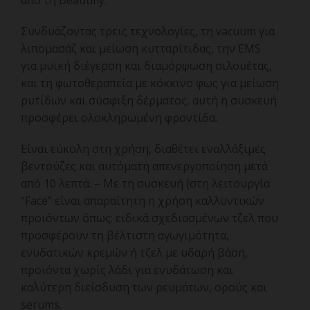
από τη Beautifly.
Συνδυάζοντας τρεις τεχνολογίες, τη vacuum για
λιπομασάζ και μείωση κυτταρίτιδας, την EMS
για μυϊκή διέγερση και διαμόρφωση σιλουέτας,
και τη φωτοθεραπεία με κόκκινο φως για μείωση
ρυτίδων και σύσφιξη δέρματος, αυτή η συσκευή
προσφέρει ολοκληρωμένη φροντίδα.
Είναι εύκολη στη χρήση, διαθέτει εναλλάξιμες
βεντούζες και αυτόματη απενεργοποίηση μετά
από 10 λεπτά. – Με τη συσκευή (στη λειτουργία
“Face” είναι απαραίτητη η χρήση καλλυντικών
προϊόντων όπως: ειδικά σχεδιασμένων τζελ που
προσφέρουν τη βέλτιστη αγωγιμότητα,
ενυδατικών κρεμών ή τζελ με υδαρή βάση,
προϊόντα χωρίς λάδι για ενυδάτωση και
καλύτερη διείσδυση των ρευμάτων, ορούς και
serums.