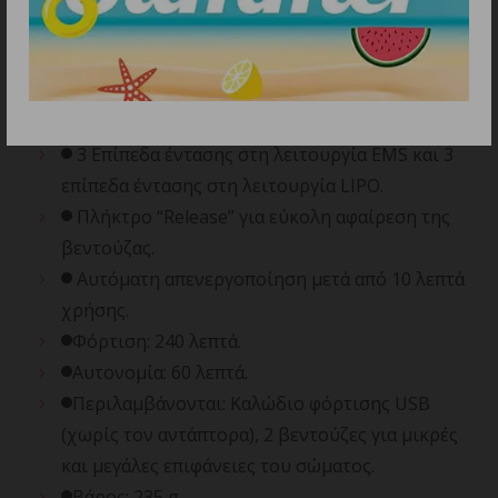
θεραπεία. Το vacuum δημιουργεί αναρρόφηση,
ενισχύοντας την κυκλοφορία του αίματος και
βοηθώντας στην απομάκρυνση των τοξινών
και του πλεονάζοντ
3 Επίπεδα έντασης στη λειτουργία EMS και 3
επίπεδα έντασης στη λειτουργία LIPO.
Πλήκτρο “Release” για εύκολη αφαίρεση της
βεντούζας.
Αυτόματη απενεργοποίηση μετά από 10 λεπτά
χρήσης.
Φόρτιση: 240 λεπτά.
Αυτονομία: 60 λεπτά.
Περιλαμβάνονται: Καλώδιο φόρτισης USB
(χωρίς τον αντάπτορα), 2 βεντούζες για μικρές
και μεγάλες επιφάνειες του σώματος.
Βάρος: 235 g.