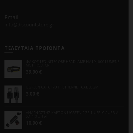
Email
info@discountstore.gr
ΤΕΛΕΥΤΑΙΑ ΠΡΟΪΟΝΤΑ
ΦΑΚΟΣ LED NITECORE HEADLAMP HA19, 600 LUMENS
MCT, RGB, CRI
39.90
€
UGREEN CAT6 F/UTP ETHERNET CABLE 2M
3.00
€
ΑΝΑΓΝΩΣΤΗΣ ΚΑΡΤΩΝ UGREEN 2 ΣΕ 1 USB-C / USB-A
SD 4.0 UHS-II
10.90
€