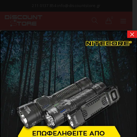
211 0137 854 info@discountstore.gr
0
×
ΠΑΡΑΔΟΣΗ ΣΕ
1-2 ΗΜΕΡΕΣ