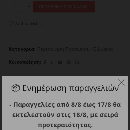
BEAUTIFLY LIPOMASSAGE SLIM BODY ποσότητα
ΠΡΟΣΘΗΚΗ ΣΤΟ ΚΑΛΑΘΙ
Add to wishlist
Κατηγορία:
Περιποίηση Προσώπου / Σώματος
Κοινοποίηση
📦
Ενημέρωση παραγγελιών
Περιγραφή
- Παραγγελίες από 8/8 έως 17/8 θα
Πολιτική Επιστροφών
εκτελεστούν στις 18/8, με σειρά
προτεραιότητας.
2 σε 1, Συσκευή Αντιγήρανσης Προσώπου με EMS,