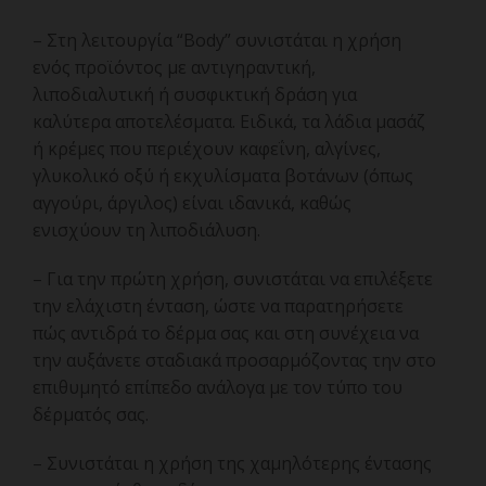
– Στη λειτουργία “Body” συνιστάται η χρήση
ενός προϊόντος με αντιγηραντική,
λιποδιαλυτική ή συσφικτική δράση για
καλύτερα αποτελέσματα. Ειδικά, τα λάδια μασάζ
ή κρέμες που περιέχουν καφεΐνη, αλγίνες,
γλυκολικό οξύ ή εκχυλίσματα βοτάνων (όπως
αγγούρι, άργιλος) είναι ιδανικά, καθώς
ενισχύουν τη λιποδιάλυση.
– Για την πρώτη χρήση, συνιστάται να επιλέξετε
την ελάχιστη ένταση, ώστε να παρατηρήσετε
πώς αντιδρά το δέρμα σας και στη συνέχεια να
την αυξάνετε σταδιακά προσαρμόζοντας την στο
επιθυμητό επίπεδο ανάλογα με τον τύπο του
δέρματός σας.
– Συνιστάται η χρήση της χαμηλότερης έντασης