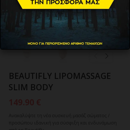
BEAUTIFLY LIPOMASSAGE
SLIM BODY
149.90
€
Ανακαλύψτε τη νέα συσκευή μασάζ σώματος /
προσώπου ιδανική για σύσφιξη και ενδυνάμωση