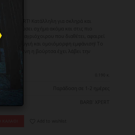
BARB’ XPERT! Κατάλληλη για σκληρά και
ι ότι θα δώσει σχήμα ακόμα και στις πιο
στις τρίχες αγριόχοιρου που διαθέτει, αφαιρεί
ποτέλεσμα υγιή και ομοιόμορφη εμφάνιση! Το
τασκευασμένη η βούρτσα έχει λάβει την
0.190 κ.
Παράδοση σε 1-2 ημέρες
BARB' XPERT
 #0529 Chat Βούρτσα Γενειάδας ποσότητα
Add to wishlist
 ΚΑΛΑΘΙ