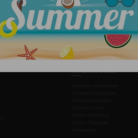
θαρή και στεγνή για να αποφευχθεί η φθορά ή το σπάσιμο τ
ζόμενα δάση.
ΧΡΗΣΙΜΑ LINKS
Ασφάλεια συναλλαγών
Πολιτική Επιστροφών
Πολιτική Απορρήτου
Πολιτική Cookie
Τρόποι Αποστολής
να
Τρόποι Πληρωμής
Επικοινωνία