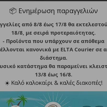
📦
Ενημέρωση παραγγελιών
Κατηγορία:
Προϊόντα & Αξ
γγελίες από 8/8 έως 17/8 θα εκτελεστο
Κοινοποίηση
18/8, με σειρά προτεραιότητας.
- Προϊόντα που υπάρχουν σε απόθεμα
έλλονται κανονικά με ELTA Courier σε α
διάστημα.
Περιγραφή
Πολιτική Επιστροφών
φυσικό κατάστημα θα παραμείνει κλεισ
13/8 έως 16/8.
☀️
Καλό καλοκαίρι & καλές διακοπές!
ενειάδας.
α νεκρά κύτταρα του δέρματος χωρίς να επηρεάζουν την υ
άδας.