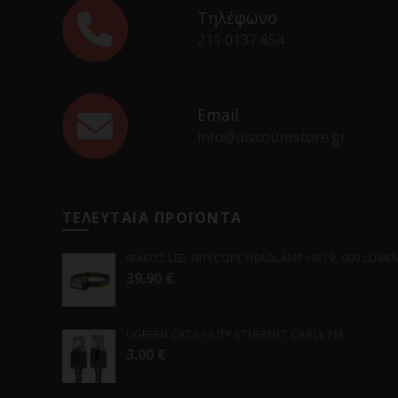
Τηλέφωνο
211 0137 854
Email
info@discountstore.gr
ΤΕΛΕΥΤΑΙΑ ΠΡΟΪΟΝΤΑ
ΦΑΚΟΣ LED NITECORE HEADLAMP HA19, 600 LUMENS
39.90
€
UGREEN CAT6 F/UTP ETHERNET CABLE 2M
3.00
€