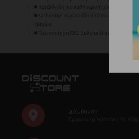
Κατάλληλη για καθημερινή χρήση.
Barber tip: Η γενειάδα πρέπει να είναι κα
τριχών.
Πιστοποίηση FSC: Ξύλο από ορθά διαχειρι
Διεύθυνση
Εμμανουήλ Μπενάκη 10, Αθή