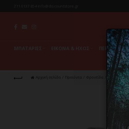
211 0137 854 info@discountstore.gr
MΠΑΤΑΡΙΕΣ
ΕΙΚΟΝΑ & ΗΧΟΣ
ΠΕΡΙΦΕΡΕΙΑ
Αρχική σελίδα
Προϊόντα
Φροντίδα
Μαλλιά
Π