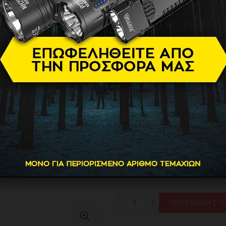
11.90
€
Βούρτσα γενειάδας από την 
«αδάμαστα» μούσια, εγγυάτα
ιδιαίτερες γενειάδες. Χάρη 
όλα τα νεκρά κύτταρα, με α
ξύλο από το οποίο είναι κα
πιστοποίηση FSC.
Βάρος
Διαθεσιμότητα
Brand
BARB' XPERT ACCESSORIES
ΠΡΟΣΘΗΚΗ ΣΤΟ