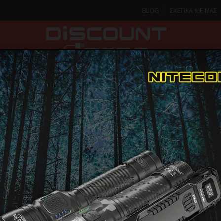
BLOG
ΣΧΕΤΙΚΑ ΜΕ ΜΑΣ
ΚΑ
SMARTPHONES & TABLETS
ΦΑΚΟΙ
ΟΙΚΙΑ
ΦΡΟΝΤΙΔΑ
ροϊόντα & Αξεσουάρ Μαλλιών
BARB’ XPERT ACCESSORIES #0529 Chat Βο
BARB’ XPER
ΠΑΡΑΔΟΣΗ ΣΕ 1-2 Η
ΜΕΡΕΣ
#0529 Chat