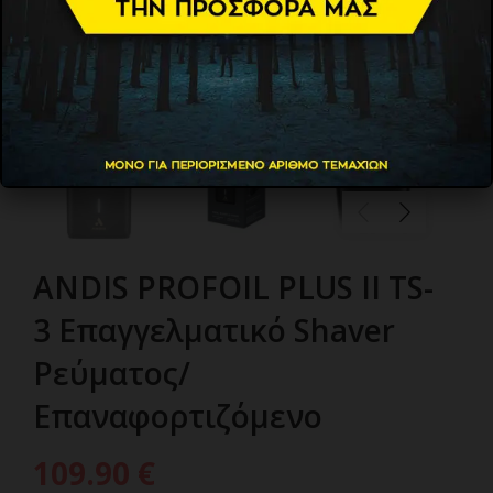
ANDIS PROFOIL PLUS II TS-
3 Επαγγελματικό Shaver
Ρεύματος/
Επαναφορτιζόμενο
109.90
€