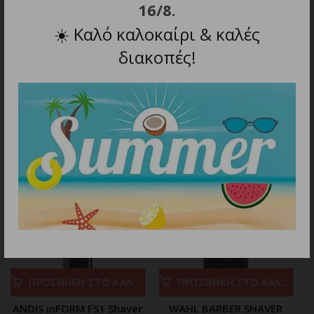
Διαστάσεις προϊόντος (Μ x Π x Υ): 6.3 x 3 x 12.5
16/8.
cm.
☀️
Καλό καλοκαίρι & καλές
Βάρος: 0.155 kg.
διακοπές!
ΣΧΕΤΙΚΑ ΠΡΟΪΟΝΤΑ
ΠΡΟΣΘΗΚΗ ΣΤΟ ΚΑΛΑΘΙ
ΠΡΟΣΘΗΚΗ ΣΤΟ ΚΑΛΑΘΙ
ANDIS inFORM FS1 Shaver
WAHL BARBER SHAVER