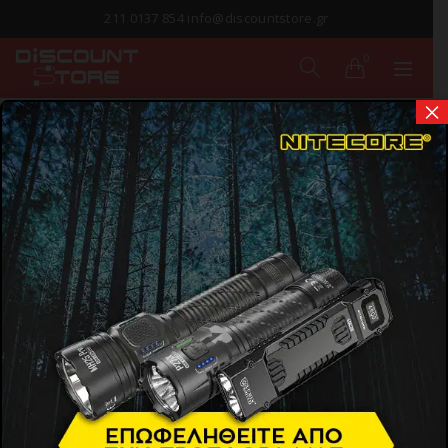
211 0137 854 info@discountstore.gr
0
×