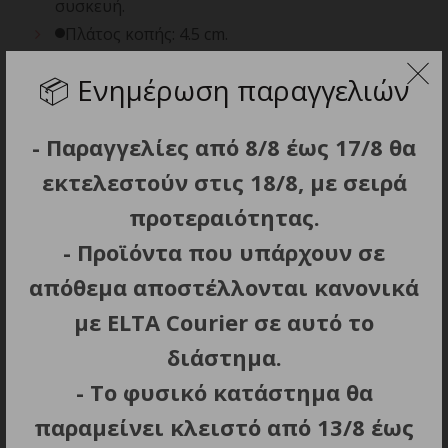
συσκευή.
Πλάτος κοπής: 4.5 cm.
Μήκος κοπής: 0 mm.
📦
Ενημέρωση παραγγελιών
Ενδεικτική Λυχνία LED λειτουργίας/
φόρτισης.
- Παραγγελίες από 8/8 έως 17/8 θα
Φόρτιση: 120 λεπτά.
Αυτονομία: 80 λεπτά.
εκτελεστούν στις 18/8, με σειρά
Επαναφορτιζόμενη μπαταρία ιόντων λιθίου.
προτεραιότητας.
Περιλαμβάνεται premium βάση φόρτισης
- Προϊόντα που υπάρχουν σε
USB-C.
απόθεμα αποστέλλονται κανονικά
Επιπλέον αξεσουάρ: Φορτιστής, βουρτσάκι
καθαρισμού και προστατευτικό μαγνητικό
με ELTA Courier σε αυτό το
καπάκι για την προστασία των λεπίδων.
διάστημα.
3 εναλλάξιμοι αντάπτορες ρεύματος
- Το φυσικό κατάστημα θα
συμβατοί με Αυστραλία, Ευρώπη και Ηνωμένο
παραμείνει κλειστό από 13/8 έως
Βασίλειο.