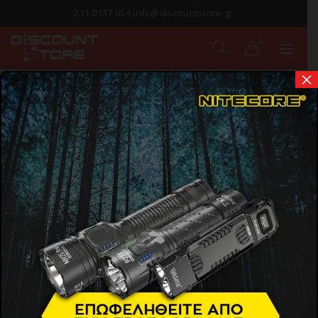
211 0137 854 info@discountstore.gr
0
×
ΠΑΡΑΔΟΣΗ ΣΕ
1-2 ΗΜΕΡΕΣ