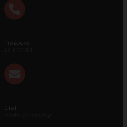
Τηλέφωνο
211 0137 854
Email
info@discountstore.gr