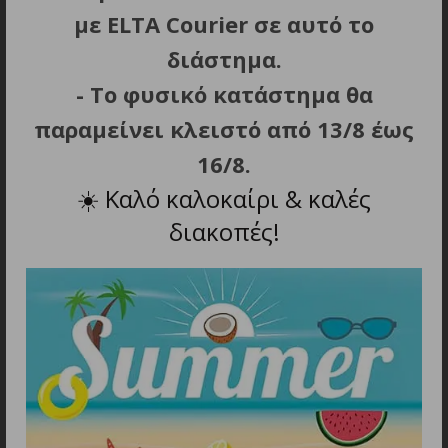
ΣΧΕΤΙΚΑ ΠΡΟΪΟΝΤΑ
με ELTA Courier σε αυτό το
διάστημα.
- Το φυσικό κατάστημα θα
παραμείνει κλειστό από 13/8 έως
16/8.
☀️
Καλό καλοκαίρι & καλές
διακοπές!
ΠΡΟΣΘΗΚΗ ΣΤΟ ΚΑΛΑΘΙ
ΠΡΟΣΘΗΚΗ ΣΤΟ ΚΑΛΑΘΙ
MOSER 1225-
MOSER 1245-
5870,Ανταλλακτική
7340,Ανταλλακτική
Κεφαλή Star 7 mm Για
Κεφαλή Star 2. 5 mm Για
Μηχανές Κουρέματος
Μηχανές Κουρέματος
64.90
€
55.00
€