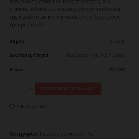
ανοξείδωτο ατσάλι υψηλής ποιότητας, ενώ
διαθέτει ειδικές αυλακώσεις για την εκτόνωση
της θερμότητας και την αποφυγή ενδεχόμενων
τραυματισμών.
Βάρος
0.090 κ.
Παράδοση σε 1-2 ημέρες
Διαθεσιμότητα
Moser
Brand
MOSER 1245-7360,Ανταλλακτική Κεφαλή Star 5 mm Για 
ΠΡΟΣΘΗΚΗ ΣΤΟ ΚΑΛΑΘΙ
Add to wishlist
Κατηγορία:
Κεφαλές συσκευών Pet