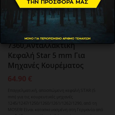
MOSER 1245-
7360,Ανταλλακτική
Κεφαλή Star 5 mm Για
Μηχανές Κουρέματος
64.90
€
Επαγγελματική, αποσπώμενη κεφαλή STAR (5
mm) για τις κουρευτικές μηχανές
1245/1247/1250/1260/1261/1262/1290, από τη
MOSER! Είναι κατασκευασμένη στη Γερμανία από