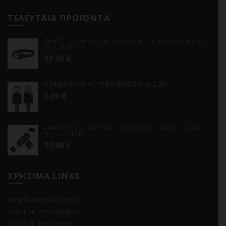
ΤΕΛΕΥΤΑΙΑ ΠΡΟΪΟΝΤΑ
ΦΑΚΟΣ LED NITECORE HEADLAMP HA19, 600 LUMENS
MCT, RGB, CRI
39.90
€
UGREEN CAT6 F/UTP ETHERNET CABLE 2M
3.00
€
ΑΝΑΓΝΩΣΤΗΣ ΚΑΡΤΩΝ UGREEN 2 ΣΕ 1 USB-C / USB-A
SD 4.0 UHS-II
10.90
€
ΧΡΗΣΙΜΑ LINKS
Ασφάλεια συναλλαγών
Πολιτική Επιστροφών
Πολιτική Απορρήτου