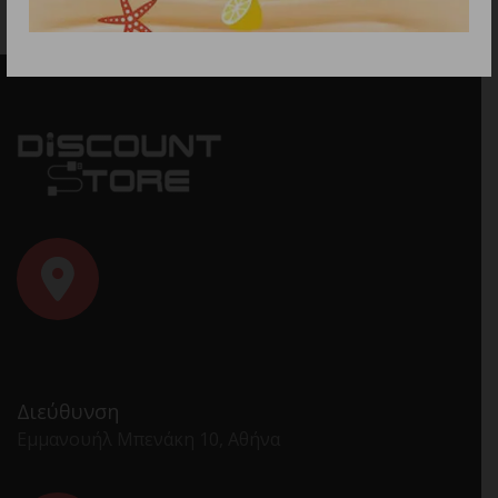
Διεύθυνση
Εμμανουήλ Μπενάκη 10, Αθήνα