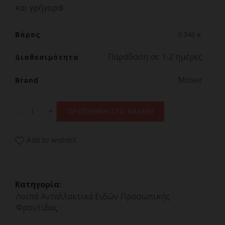
και γρήγορα!
Βάρος
0.340 κ.
Παράδοση σε 1-2 ημέρες
Διαθεσιμότητα
Moser
Brand
MOSER 1881-7120 Universal Φορτιστής Για Κουρευτικές
ΠΡΟΣΘΗΚΗ ΣΤΟ ΚΑΛΑΘΙ
Add to wishlist
Κατηγορία:
Λοιπά Ανταλλακτικά Ειδών Προσωπικής
Φροντίδας