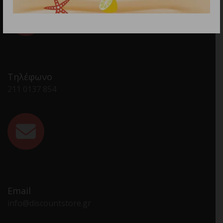
Τηλέφωνο
211 0137 854
Email
info@discountstore.gr