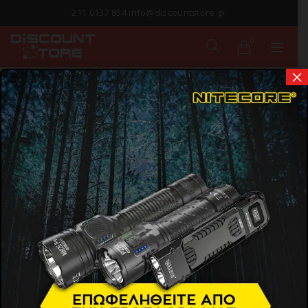
211 0137 854 info@discountstore.gr
0
×
ΠΑΡΑΔΟΣΗ ΣΕ
1-2 ΗΜΕΡΕΣ