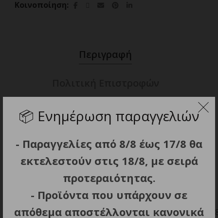
Κοινοποίηση
Περιγραφή
Πολιτική Επιστροφών
📦
Ενημέρωση παραγγελιών
Κωδικός
:
20401
Τροφοδοτικό τύπου AC6000 για κουρευτικές
- Παραγγελίες από 8/8 έως 17/8 θα
μηχανές και τρίμερ.
Τάση: 12 V.
εκτελεστούν στις 18/8, με σειρά
Με λειτουργία γρήγορης φόρτισης.
προτεραιότητας.
Συμβατός με τα κοπτικά μοντέλα
- Προϊόντα που υπάρχουν σε
MOSER/WAHL και ERMILA τύπου
απόθεμα αποστέλλονται κανονικά
1565/1585/1586/1588/1590/1591/1592/1853/1854/1