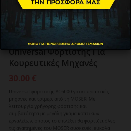
MOSER 1881-7120
Universal Φορτιστής Για
Κουρευτικές Μηχανές
30.00
€
Universal φορτιστής AC6000 για κουρευτικές
μηχανές και τρίμερ, από τη MOSER! Με
λειτουργία γρήγορης φόρτισης και
συμβατότητα με μεγάλη γκάμα κοπτικών
εργαλείων, όποιος το επιλέξει θα φορτίζει όλες
τις αγαπημένες του MOSER συσκευές, εύκολα