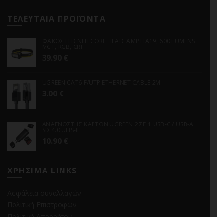
ΤΕΛΕΥΤΑΙΑ ΠΡΟΪΟΝΤΑ
ΦΑΚΟΣ LED NITECORE HEADLAMP HA19, 600 LUMENS
MCT, RGB, CRI
39.90
€
UGREEN CAT6 F/UTP ETHERNET CABLE 2M
3.00
€
ΑΝΑΓΝΩΣΤΗΣ ΚΑΡΤΩΝ UGREEN 2 ΣΕ 1 USB-C / USB-A
SD 4.0 UHS-II
10.90
€
ΧΡΗΣΙΜΑ LINKS
Ασφάλεια συναλλαγών
Πολιτική Επιστροφών
Πολιτική Απορρήτου