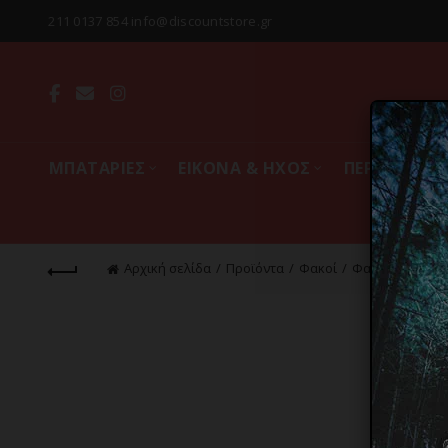
211 0137 854 info@discountstore.gr
MΠΑΤΑΡΙΕΣ
ΕΙΚΟΝΑ & ΗΧΟΣ
ΠΕΡΙΦΕΡΕΙΑ
Αρχική σελίδα
Προϊόντα
Φακοί
Φακοί LED Κεφ