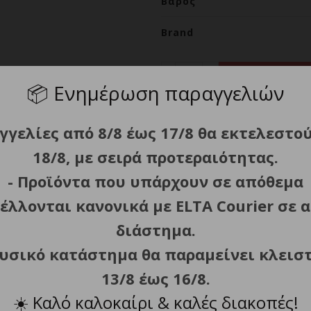
Βάρος
Brand
ΦΑΚΟΣ LED NITECORE HE
ΠΡΟΣΘΗΚΗ ΣΤΟ
📦
Ενημέρωση παραγγελιών
γγελίες από 8/8 έως 17/8 θα εκτελεστο
Κατηγορία:
Φακοί LED Κεφ
18/8, με σειρά προτεραιότητας.
- Προϊόντα που υπάρχουν σε απόθεμα
Κοινοποίηση
έλλονται κανονικά με ELTA Courier σε α
διάστημα.
φυσικό κατάστημα θα παραμείνει κλεισ
Περιγραφή
Πολιτική Επιστροφών
13/8 έως 16/8.
☀️
Καλό καλοκαίρι & καλές διακοπές!