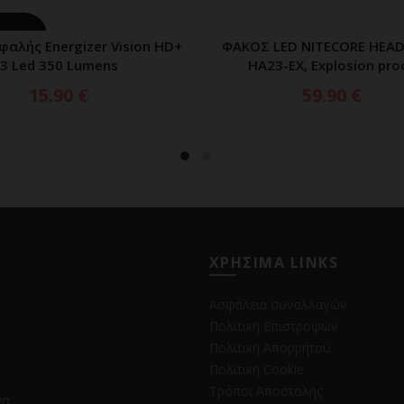
ΗΘΗΚΕ
φαλής Energizer Vision HD+
ΦΑΚΟΣ LED NITECORE HEA
ΔΙΑΒΑΣΤΕ ΠΕΡΙΣΣΟΤΕΡΑ
ΠΡΟΣΘΗΚΗ ΣΤΟ ΚΑΛ
3 Led 350 Lumens
HA23-EX, Explosion pro
15.90
€
59.90
€
ΧΡΗΣΙΜΑ LINKS
Ασφάλεια συναλλαγών
Πολιτική Επιστροφών
Πολιτική Απορρήτου
Πολιτική Cookie
Τρόποι Αποστολής
να