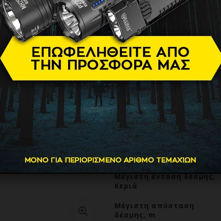
800lumens
46.90
€
Brand
Μοντέλο
Μέγιστη ισχύς δέσμης,
Lumens
Μέγιστη ένταση δέσμης,
Κεριά
Μέγιστη απόσταση
δέσμης, m