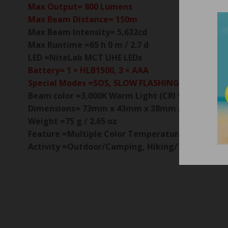
Max Output=
800 Lumens
Max Beam Distance=
150m
Max Beam Intensity=
5,632cd
Max Runtime
=
65 h 0 m / 2.7 d
LED
=
NiteLab MCT UHE LEDs
Battery=
1 × HLB1500, 3 × AAA
Special Modes
=
SOS, SLOW FLASHING, Beacon
Beam color
=
3,000K Warm Light (CRI 97), 4,500K N
Dimensions=
73mm x 43mm x 38mm / 2.87″ x 1.69″
Weight
=
75 g / 2.65 oz
Feature
=
Multiple Color Temperatures, High CRI
Activity
=
Outdoor/Camping, Hiking/Trekking, Tr