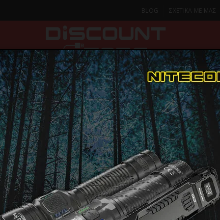
BLOG
ΣΧΕΤΙΚΑ ΜΕ ΜΑΣ
ΚΑ
SMARTPHONES & TABLETS
ΦΑΚΟΙ
ΟΙΚΙΑ
ΦΡΟΝΤΙΔΑ
αλής
ΦΑΚΟΣ LED NITECORE HEADLAMP HA27UHE, 800lumens
ΦΑΚΟΣ LED
HEADLAMP 