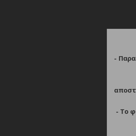
- Παρα
αποστ
- Το 