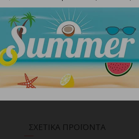
eutral White Light (CRI 83), 6,500K Cool White Light (CRI
 x 1.50″
, Three Power Sources
ail Running, Night Running
ΣΧΕΤΙΚΑ ΠΡΟΪΟΝΤΑ