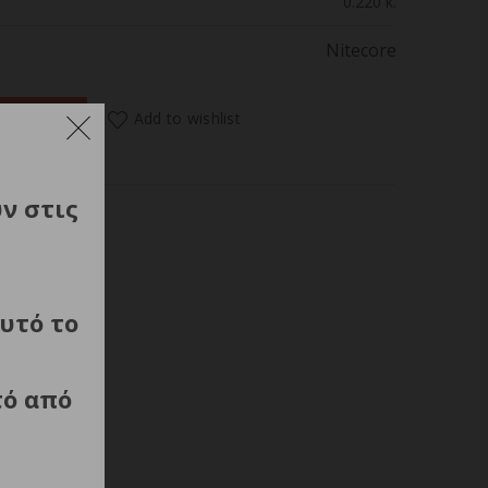
0.220 κ.
Nitecore
ADLAMP HA27UHE, 800lumens ποσότητα
Add to wishlist
 ΚΑΛΑΘΙ
ύν στις
αλής
υτό το
τό από