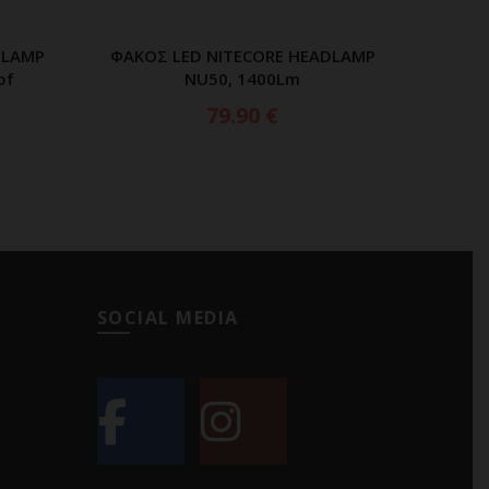
DLAMP
ΦΑΚΟΣ LED NITECORE HEADLAMP
ΦΑΚΟ
ΑΘΙ
ΠΡΟΣΘΗΚΗ ΣΤΟ ΚΑΛΑΘΙ
of
NU50, 1400Lm
HC35,
79.90
€
SOCIAL MEDIA