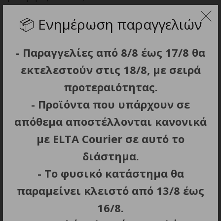
Μέγιστοι ρυθμοί μεταφοράς: έως 45 MB/s
📦
Ενημέρωση παραγγελιών
- Παραγγελίες από 8/8 έως 17/8 θα
εκτελεστούν στις 18/8, με σειρά
ΣΧΕΤΙΚΑ ΠΡΟΪΟΝΤΑ
προτεραιότητας.
- Προϊόντα που υπάρχουν σε
απόθεμα αποστέλλονται κανονικά
με ELTA Courier σε αυτό το
διάστημα.
- Το φυσικό κατάστημα θα
ΠΡΟΣΘΗΚΗ ΣΤΟ ΚΑΛΑΘΙ
παραμείνει κλειστό από 13/8 έως
Κάρτα Μνήμης SDHC
16/8.
Philips 64GB Class 10