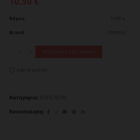
10.50
€
Βάρος
0.090 κ.
Intenso
Brand
Intenso SDHC Card 32GB Class 10 UHS-I Premium ποσότ
ΠΡΟΣΘΗΚΗ ΣΤΟ ΚΑΛΑΘΙ
Add to wishlist
Κατηγορία:
SDHC/SDXC
Κοινοποίηση