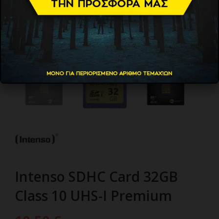
Intenso SDHC Card 32GB
Class 10 UHS-I Premium