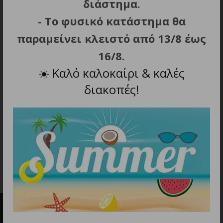
διάστημα.
- Το φυσικό κατάστημα θα
παραμείνει κλειστό από 13/8 έως
16/8.
☀️
Καλό καλοκαίρι & καλές
διακοπές!
ΠΡΟΣΘΗΚΗ ΣΤΟ ΚΑΛΑΘΙ
Αναγνώστης καρτών
Ugreen 2 σε 1 USB-C /
USB-A SD 4.0 UHS-II
10.90
€