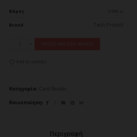
Βάρος
0.080 κ.
Tech-Protect
Brand
Προσαρμογέας ανάγνωσης καρτών microSD Tech-Protect 
ΠΡΟΣΘΗΚΗ ΣΤΟ ΚΑΛΑΘΙ
Add to wishlist
Κατηγορία:
Card Reader
Κοινοποίηση
Περιγραφή