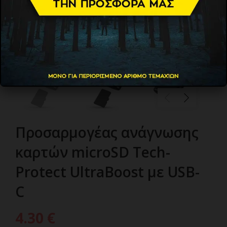
Προσαρμογέας ανάγνωσης
καρτών microSD Tech-
Protect UltraBoost με USB-
C
4.30
€