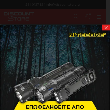
211 0137 854 info@discountstore.gr
0
×