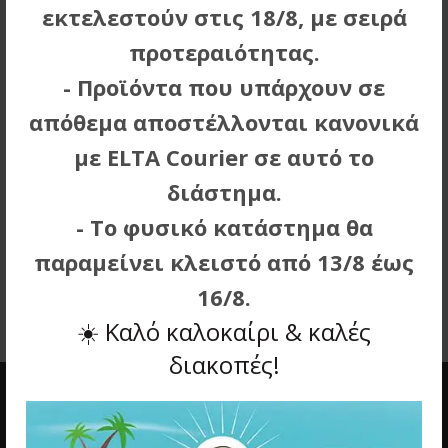
εκτελεστούν στις 18/8, με σειρά
Αξιοσημείωτο είναι τέλος το γεγονός ότι εταιρείες
όπως οι Microsoft, Samsung, Google και άλλες
προτεραιότητας.
εξέφρασαν την υποστήριξή τους στην εξαγορά, αφού
- Προϊόντα που υπάρχουν σε
είναι και οι ίδιες αποδέκτες των λύσεων της
απόθεμα αποστέλλονται κανονικά
Qualcomm.
με ELTA Courier σε αυτό το
διάστημα.
- Το φυσικό κατάστημα θα
παραμείνει κλειστό από 13/8 έως
ΠΡΟΗΓΟΥΜΕΝΟ ΑΡΘΡΟ
16/8.
ΕΠΟΜΕΝΟ ΑΡΘΡΟ
☀️
Καλό καλοκαίρι & καλές
διακοπές!