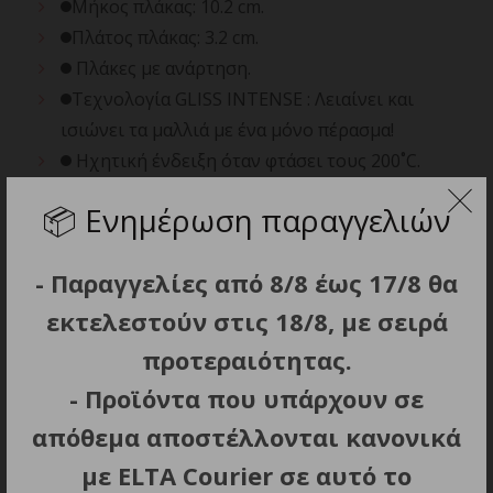
Μήκος πλάκας: 10.2 cm.
Πλάτος πλάκας: 3.2 cm.
Πλάκες με ανάρτηση.
Τεχνολογία GLISS INTENSE : Λειαίνει και
ισιώνει τα μαλλιά με ένα μόνο πέρασμα!
Ηχητική ένδειξη όταν φτάσει τους 200˚C.
Αυτόματη απενεργοποίηση μετά από 60min.
📦
Ενημέρωση παραγγελιών
Περιλαμβάνεται πλαστική θήκη με ειδική
εσωτερική αντιθερμική επένδυση.
- Παραγγελίες από 8/8 έως 17/8 θα
Περιστρεφόμενο καλώδιο μήκους 2m.
Βάρος: 410g.
εκτελεστούν στις 18/8, με σειρά
προτεραιότητας.
- Προϊόντα που υπάρχουν σε
απόθεμα αποστέλλονται κανονικά
ΣΧΕΤΙΚΑ ΠΡΟΪΟΝΤΑ
με ELTA Courier σε αυτό το