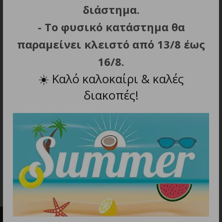
διάστημα.
- Το φυσικό κατάστημα θα
παραμείνει κλειστό από 13/8 έως
16/8.
☀️
Καλό καλοκαίρι & καλές
ΠΡΟΣΘΗΚΗ ΣΤΟ ΚΑΛΑΘΙ
ΠΡΟΣΘΗΚΗ ΣΤΟ ΚΑΛΑΘΙ
διακοπές!
J.L.DAVID STEAM
GAMA ELEGANCE
PROTECT,Πρέσα Μαλλιών
KERATION Πρέσα
Με Ατμό
Μαλλιών Με Πλάκες Με
Επίστρωση Micro Glitt
89.90
€
37.50
€