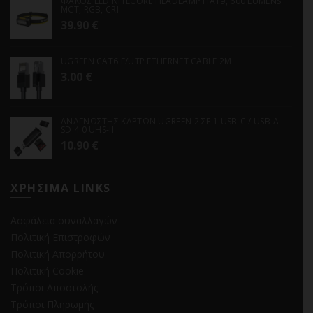
ΦΑΚΟΣ LED NITECORE HEADLAMP HA19, 600 LUMENS
MCT, RGB, CRI
39.90
€
UGREEN CAT6 F/UTP ETHERNET CABLE 2M
3.00
€
ΑΝΑΓΝΩΣΤΗΣ ΚΑΡΤΩΝ UGREEN 2 ΣΕ 1 USB-C / USB-A
SD 4.0 UHS-II
10.90
€
ΧΡΗΣΙΜΑ LINKS
Ασφάλεια συναλλαγών
Πολιτική Επιστροφών
Πολιτική Απορρήτου
Πολιτική Cookie
Τρόποι Αποστολής
Τρόποι Πληρωμής