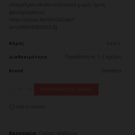
επαγγελματικά αποτελέσματα χωρίς ίχνος
φριζαρίσματος!
https://youtu.be/IlKIi2a5zwc?
si=tzMNHiE8tk9ZlLBj
Βάρος
0.610 κ.
Παράδοση σε 1-2 ημέρες
Διαθεσιμότητα
Demeliss
Brand
DEMELISS DEMELISS ONE,Πρέσα Μαλλιών Με Πλάκες Τιτ
ΠΡΟΣΘΗΚΗ ΣΤΟ ΚΑΛΑΘΙ
Add to wishlist
Κατηγορία:
Πρέσες Μαλλιών