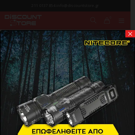
211 0137 854 info@discountstore.gr
0
×
ΠΑΡΑΔΟΣΗ ΣΕ
1-2 ΗΜΕΡΕΣ