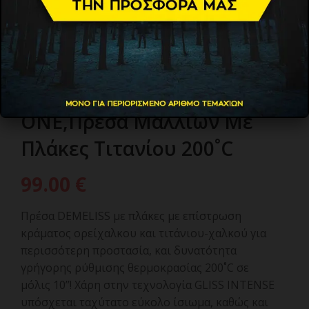
DEMELISS DEMELISS
ONE,Πρέσα Μαλλιών Με
Πλάκες Τιτανίου 200˚C
99.00
€
Πρέσα DEMELISS με πλάκες με επίστρωση
κράματος ορείχαλκου και τιτάνιου-χαλκού για
περισσότερη προστασία, και δυνατότητα
γρήγορης ρύθμισης θερμοκρασίας 200˚C σε
μόλις 10’’! Χάρη στην τεχνολογία GLISS INTENSE
υπόσχεται ταχύτατο εύκολο ίσιωμα, καθώς και