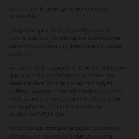
Επιτραπέζιο ψηφιακό ραδιόφωνο από την
BLAUPUNKT.
Ενισχυμένο με 4 ζώνες συχνοτήτων και 10
μνήμες ανά ζώνη, το ραδιόφωνο αυτό εγγυάται
εύκολη και γρήγορη πρόσβαση σε αγαπημένους
σταθμούς.
Επιπλέον, διαθέτει μεγάλη LCD οθόνη, καθώς και
ψηφιακό ρολόι και ξυπνητήρι με λειτουργία
snooze & sleep. Χάρη σε ειδική υποδοχή που
διαθέτει, παρέχει τη δυνατότητα αναπαραγωγής
σταθμών και μουσικής σε ακουστικά, ενώ είναι
ενισχυμένο και με Line-In για σύνδεση
εξωτερικού MP3 Player.
Λειτουργεί με μπαταρίες με μεγάλη αυτονομία,
αλλά και με σύνδεση στο ρεύμα, για εύκολη