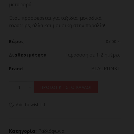
μεταφορά.
Έτσι, προσφέρεται για ταξίδια, μοναδικά
roadtrips, αλλά και μουσική στην παραλία!
Βάρος
0.600 κ.
Παράδοση σε 1-2 ημέρες
Διαθεσιμότητα
BLAUPUNKT
Brand
BLAUPUNKT BSD-9000,Φορητό Ψηφιακό Ραδιόφωνο Ρεύμ
ΠΡΟΣΘΗΚΗ ΣΤΟ ΚΑΛΑΘΙ
Add to wishlist
Κατηγορία:
Ραδιόφωνα