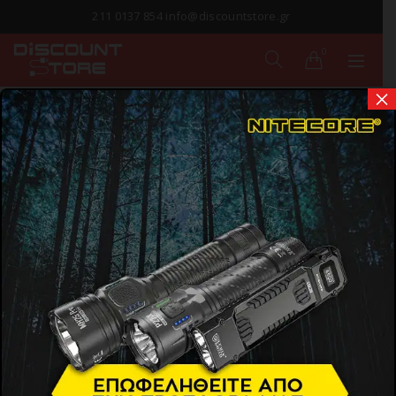
211 0137 854 info@discountstore.gr
0
×
ΠΑΡΑΔΟΣΗ ΣΕ
1-2 ΗΜΕΡΕΣ