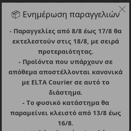
Μεγάλη οθόνη LCD με οπίσθιο φωτισμό LED.
📦
Ενημέρωση παραγγελιών
Ψηφιακό ρολόι (12/24) με ξυπνητήρι και
λειτουργίες snooze & sleep.
3 επιλογές ισοστάθμισης.
- Παραγγελίες από 8/8 έως 17/8 θα
Προεπιλογές ήχου.
εκτελεστούν στις 18/8, με σειρά
Ήχος: Ενσωματωμένο ηχείο.
προτεραιότητας.
Συνδεσιμότητα: Υποδοχή εισόδου
- Προϊόντα που υπάρχουν σε
ακουστικών (3,5mm) και LINE-IN για σύνδεση
εξωτερικού Mp3 Player.
απόθεμα αποστέλλονται κανονικά
Ισχύς εξόδου: 1,2W (RMS).
με ELTA Courier σε αυτό το
AC: 230-240V / 50Hz – Αποσπώμενο καλώδιο
διάστημα.
ρεύματος.
- Το φυσικό κατάστημα θα
DC: 4×1.5 V R20/UM1/D μπαταρίες (δεν
περιλαμβάνονται).
παραμείνει κλειστό από 13/8 έως
Διαστάσεις: 25×13,6×9,3cm.
16/8.