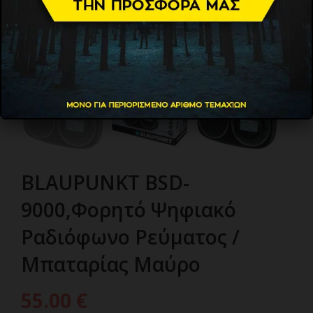
BLAUPUNKT BSD-
9000,Φορητό Ψηφιακό
Ραδιόφωνο Ρεύματος /
Μπαταρίας Μαύρο
55.00
€